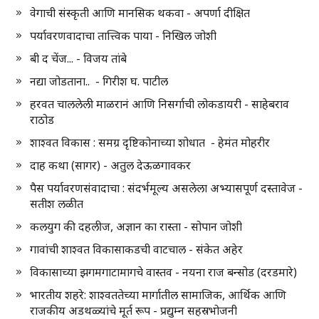
वेगाची संस्कृती आणि मानसिक थकवा - अपर्णा दीक्षित
पर्यावरणवादाचा तात्त्विक पाया - निखिल जोशी
बी द चेंज... - विजय तांबे
नद्या जोडताना.. - गिरीश घ. पाटील
हरवत चाललेली माळरानं आणि निसर्गाची लोकडायरी - साहेबराव
राठोड
शाश्वत विकास : समग्र दृष्टिकोनाच्या शोधात - हेमंत मोहरीर
दाह कथा (सागर) - अतुल देऊळगावकर
पैस पर्यावरणसंवादाचा : संदर्भमूल्य असलेला अभ्यासपूर्ण दस्तावेज -
सतीश लळीत
कलयुग की दहलीज, अज्ञान का रास्ता - सोपान जोशी
गावांची शाश्वत विकासाकडची वाटचाल - संकेत अहेर
विकासाच्या झगमगाटामागचे वास्तव - नयना राज बन्सोड (दरडमारे)
भारतीय शहरे: शाश्वततेच्या मार्गातील सामाजिक, आर्थिक आणि
राजकीय अडथळ्यांचे मूर्त रूप - प्रद्युम्न सहस्रभोजनी