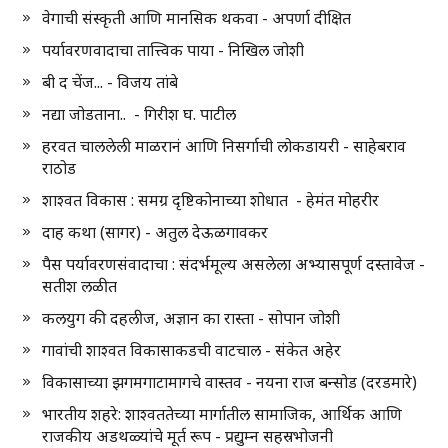
वेगाची संस्कृती आणि मानसिक थकवा - अपर्णा दीक्षित
पर्यावरणवादाचा तात्त्विक पाया - निखिल जोशी
बी द चेंज... - विजय तांबे
नद्या जोडताना.. - गिरीश घ. पाटील
हरवत चाललेली माळरानं आणि निसर्गाची लोकडायरी - साहेबराव
राठोड
शाश्वत विकास : समग्र दृष्टिकोनाच्या शोधात - हेमंत मोहरीर
दाह कथा (सागर) - अतुल देऊळगावकर
पैस पर्यावरणसंवादाचा : संदर्भमूल्य असलेला अभ्यासपूर्ण दस्तावेज -
सतीश लळीत
कलयुग की दहलीज, अज्ञान का रास्ता - सोपान जोशी
गावांची शाश्वत विकासाकडची वाटचाल - संकेत अहेर
विकासाच्या झगमगाटामागचे वास्तव - नयना राज बन्सोड (दरडमारे)
भारतीय शहरे: शाश्वततेच्या मार्गातील सामाजिक, आर्थिक आणि
राजकीय अडथळ्यांचे मूर्त रूप - प्रद्युम्न सहस्रभोजनी