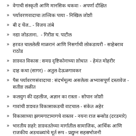
वेगाची संस्कृती आणि मानसिक थकवा - अपर्णा दीक्षित
पर्यावरणवादाचा तात्त्विक पाया - निखिल जोशी
बी द चेंज... - विजय तांबे
नद्या जोडताना.. - गिरीश घ. पाटील
हरवत चाललेली माळरानं आणि निसर्गाची लोकडायरी - साहेबराव
राठोड
शाश्वत विकास : समग्र दृष्टिकोनाच्या शोधात - हेमंत मोहरीर
दाह कथा (सागर) - अतुल देऊळगावकर
पैस पर्यावरणसंवादाचा : संदर्भमूल्य असलेला अभ्यासपूर्ण दस्तावेज -
सतीश लळीत
कलयुग की दहलीज, अज्ञान का रास्ता - सोपान जोशी
गावांची शाश्वत विकासाकडची वाटचाल - संकेत अहेर
विकासाच्या झगमगाटामागचे वास्तव - नयना राज बन्सोड (दरडमारे)
भारतीय शहरे: शाश्वततेच्या मार्गातील सामाजिक, आर्थिक आणि
राजकीय अडथळ्यांचे मूर्त रूप - प्रद्युम्न सहस्रभोजनी