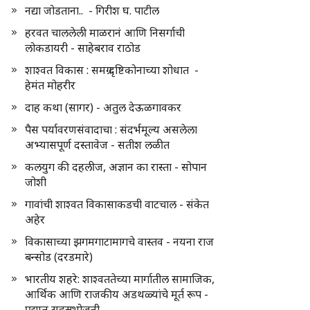
नद्या जोडताना.. - गिरीश घ. पाटील
हरवत चाललेली माळरानं आणि निसर्गाची
लोकडायरी - साहेबराव राठोड
शाश्वत विकास : समग्र दृष्टिकोनाच्या शोधात -
हेमंत मोहरीर
दाह कथा (सागर) - अतुल देऊळगावकर
पैस पर्यावरणसंवादाचा : संदर्भमूल्य असलेला
अभ्यासपूर्ण दस्तावेज - सतीश लळीत
कलयुग की दहलीज, अज्ञान का रास्ता - सोपान
जोशी
गावांची शाश्वत विकासाकडची वाटचाल - संकेत
अहेर
विकासाच्या झगमगाटामागचे वास्तव - नयना राज
बन्सोड (दरडमारे)
भारतीय शहरे: शाश्वततेच्या मार्गातील सामाजिक,
आर्थिक आणि राजकीय अडथळ्यांचे मूर्त रूप -
प्रद्युम्न सहस्रभोजनी