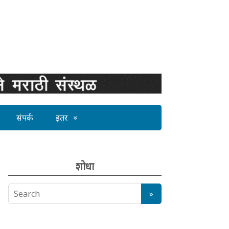
संपर्क
इतर
शोधा