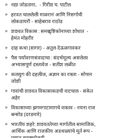
नद्या जोडताना.. - गिरीश घ. पाटील
हरवत चाललेली माळरानं आणि निसर्गाची
लोकडायरी - साहेबराव राठोड
शाश्वत विकास : समग्र दृष्टिकोनाच्या शोधात -
हेमंत मोहरीर
दाह कथा (सागर) - अतुल देऊळगावकर
पैस पर्यावरणसंवादाचा : संदर्भमूल्य असलेला
अभ्यासपूर्ण दस्तावेज - सतीश लळीत
कलयुग की दहलीज, अज्ञान का रास्ता - सोपान
जोशी
गावांची शाश्वत विकासाकडची वाटचाल - संकेत
अहेर
विकासाच्या झगमगाटामागचे वास्तव - नयना राज
बन्सोड (दरडमारे)
भारतीय शहरे: शाश्वततेच्या मार्गातील सामाजिक,
आर्थिक आणि राजकीय अडथळ्यांचे मूर्त रूप -
प्रद्युम्न सहस्रभोजनी