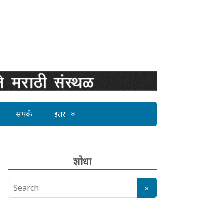
संपर्क
इतर
शोधा