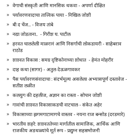
वेगाची संस्कृती आणि मानसिक थकवा - अपर्णा दीक्षित
पर्यावरणवादाचा तात्त्विक पाया - निखिल जोशी
बी द चेंज... - विजय तांबे
नद्या जोडताना.. - गिरीश घ. पाटील
हरवत चाललेली माळरानं आणि निसर्गाची लोकडायरी - साहेबराव
राठोड
शाश्वत विकास : समग्र दृष्टिकोनाच्या शोधात - हेमंत मोहरीर
दाह कथा (सागर) - अतुल देऊळगावकर
पैस पर्यावरणसंवादाचा : संदर्भमूल्य असलेला अभ्यासपूर्ण दस्तावेज -
सतीश लळीत
कलयुग की दहलीज, अज्ञान का रास्ता - सोपान जोशी
गावांची शाश्वत विकासाकडची वाटचाल - संकेत अहेर
विकासाच्या झगमगाटामागचे वास्तव - नयना राज बन्सोड (दरडमारे)
भारतीय शहरे: शाश्वततेच्या मार्गातील सामाजिक, आर्थिक आणि
राजकीय अडथळ्यांचे मूर्त रूप - प्रद्युम्न सहस्रभोजनी