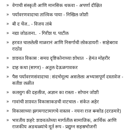
वेगाची संस्कृती आणि मानसिक थकवा - अपर्णा दीक्षित
पर्यावरणवादाचा तात्त्विक पाया - निखिल जोशी
बी द चेंज... - विजय तांबे
नद्या जोडताना.. - गिरीश घ. पाटील
हरवत चाललेली माळरानं आणि निसर्गाची लोकडायरी - साहेबराव
राठोड
शाश्वत विकास : समग्र दृष्टिकोनाच्या शोधात - हेमंत मोहरीर
दाह कथा (सागर) - अतुल देऊळगावकर
पैस पर्यावरणसंवादाचा : संदर्भमूल्य असलेला अभ्यासपूर्ण दस्तावेज -
सतीश लळीत
कलयुग की दहलीज, अज्ञान का रास्ता - सोपान जोशी
गावांची शाश्वत विकासाकडची वाटचाल - संकेत अहेर
विकासाच्या झगमगाटामागचे वास्तव - नयना राज बन्सोड (दरडमारे)
भारतीय शहरे: शाश्वततेच्या मार्गातील सामाजिक, आर्थिक आणि
राजकीय अडथळ्यांचे मूर्त रूप - प्रद्युम्न सहस्रभोजनी