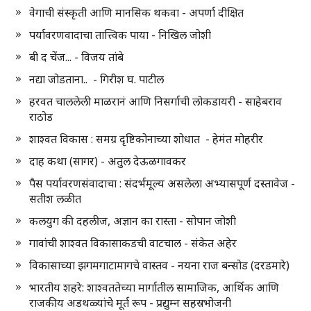
वेगाची संस्कृती आणि मानसिक थकवा - अपर्णा दीक्षित
पर्यावरणवादाचा तात्त्विक पाया - निखिल जोशी
बी द चेंज... - विजय तांबे
नद्या जोडताना.. - गिरीश घ. पाटील
हरवत चाललेली माळरानं आणि निसर्गाची लोकडायरी - साहेबराव
राठोड
शाश्वत विकास : समग्र दृष्टिकोनाच्या शोधात - हेमंत मोहरीर
दाह कथा (सागर) - अतुल देऊळगावकर
पैस पर्यावरणसंवादाचा : संदर्भमूल्य असलेला अभ्यासपूर्ण दस्तावेज -
सतीश लळीत
कलयुग की दहलीज, अज्ञान का रास्ता - सोपान जोशी
गावांची शाश्वत विकासाकडची वाटचाल - संकेत अहेर
विकासाच्या झगमगाटामागचे वास्तव - नयना राज बन्सोड (दरडमारे)
भारतीय शहरे: शाश्वततेच्या मार्गातील सामाजिक, आर्थिक आणि
राजकीय अडथळ्यांचे मूर्त रूप - प्रद्युम्न सहस्रभोजनी