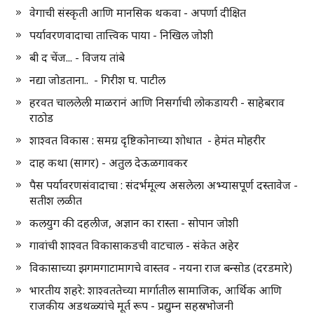
वेगाची संस्कृती आणि मानसिक थकवा - अपर्णा दीक्षित
पर्यावरणवादाचा तात्त्विक पाया - निखिल जोशी
बी द चेंज... - विजय तांबे
नद्या जोडताना.. - गिरीश घ. पाटील
हरवत चाललेली माळरानं आणि निसर्गाची लोकडायरी - साहेबराव
राठोड
शाश्वत विकास : समग्र दृष्टिकोनाच्या शोधात - हेमंत मोहरीर
दाह कथा (सागर) - अतुल देऊळगावकर
पैस पर्यावरणसंवादाचा : संदर्भमूल्य असलेला अभ्यासपूर्ण दस्तावेज -
सतीश लळीत
कलयुग की दहलीज, अज्ञान का रास्ता - सोपान जोशी
गावांची शाश्वत विकासाकडची वाटचाल - संकेत अहेर
विकासाच्या झगमगाटामागचे वास्तव - नयना राज बन्सोड (दरडमारे)
भारतीय शहरे: शाश्वततेच्या मार्गातील सामाजिक, आर्थिक आणि
राजकीय अडथळ्यांचे मूर्त रूप - प्रद्युम्न सहस्रभोजनी