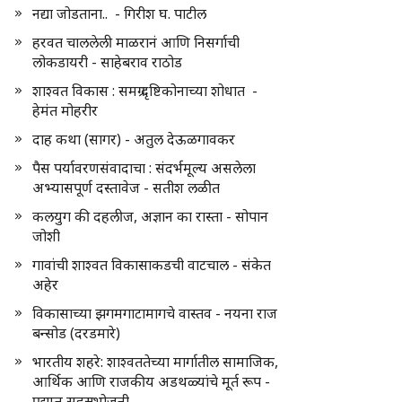
नद्या जोडताना.. - गिरीश घ. पाटील
हरवत चाललेली माळरानं आणि निसर्गाची
लोकडायरी - साहेबराव राठोड
शाश्वत विकास : समग्र दृष्टिकोनाच्या शोधात -
हेमंत मोहरीर
दाह कथा (सागर) - अतुल देऊळगावकर
पैस पर्यावरणसंवादाचा : संदर्भमूल्य असलेला
अभ्यासपूर्ण दस्तावेज - सतीश लळीत
कलयुग की दहलीज, अज्ञान का रास्ता - सोपान
जोशी
गावांची शाश्वत विकासाकडची वाटचाल - संकेत
अहेर
विकासाच्या झगमगाटामागचे वास्तव - नयना राज
बन्सोड (दरडमारे)
भारतीय शहरे: शाश्वततेच्या मार्गातील सामाजिक,
आर्थिक आणि राजकीय अडथळ्यांचे मूर्त रूप -
प्रद्युम्न सहस्रभोजनी