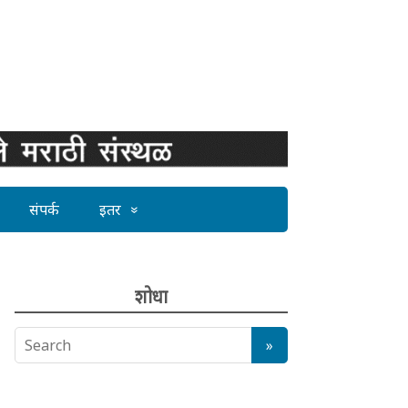
संपर्क
इतर
शोधा