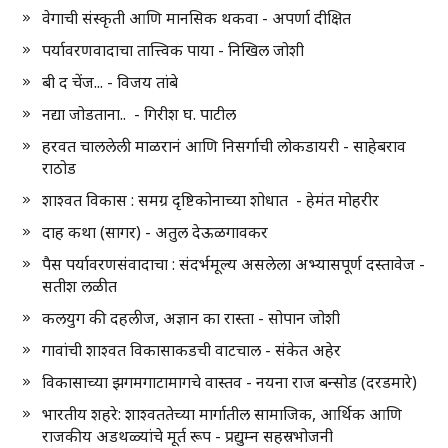
वेगाची संस्कृती आणि मानसिक थकवा - अपर्णा दीक्षित
पर्यावरणवादाचा तात्त्विक पाया - निखिल जोशी
बी द चेंज... - विजय तांबे
नद्या जोडताना.. - गिरीश घ. पाटील
हरवत चाललेली माळरानं आणि निसर्गाची लोकडायरी - साहेबराव
राठोड
शाश्वत विकास : समग्र दृष्टिकोनाच्या शोधात - हेमंत मोहरीर
दाह कथा (सागर) - अतुल देऊळगावकर
पैस पर्यावरणसंवादाचा : संदर्भमूल्य असलेला अभ्यासपूर्ण दस्तावेज -
सतीश लळीत
कलयुग की दहलीज, अज्ञान का रास्ता - सोपान जोशी
गावांची शाश्वत विकासाकडची वाटचाल - संकेत अहेर
विकासाच्या झगमगाटामागचे वास्तव - नयना राज बन्सोड (दरडमारे)
भारतीय शहरे: शाश्वततेच्या मार्गातील सामाजिक, आर्थिक आणि
राजकीय अडथळ्यांचे मूर्त रूप - प्रद्युम्न सहस्रभोजनी