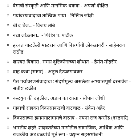
वेगाची संस्कृती आणि मानसिक थकवा - अपर्णा दीक्षित
पर्यावरणवादाचा तात्त्विक पाया - निखिल जोशी
बी द चेंज... - विजय तांबे
नद्या जोडताना.. - गिरीश घ. पाटील
हरवत चाललेली माळरानं आणि निसर्गाची लोकडायरी - साहेबराव
राठोड
शाश्वत विकास : समग्र दृष्टिकोनाच्या शोधात - हेमंत मोहरीर
दाह कथा (सागर) - अतुल देऊळगावकर
पैस पर्यावरणसंवादाचा : संदर्भमूल्य असलेला अभ्यासपूर्ण दस्तावेज -
सतीश लळीत
कलयुग की दहलीज, अज्ञान का रास्ता - सोपान जोशी
गावांची शाश्वत विकासाकडची वाटचाल - संकेत अहेर
विकासाच्या झगमगाटामागचे वास्तव - नयना राज बन्सोड (दरडमारे)
भारतीय शहरे: शाश्वततेच्या मार्गातील सामाजिक, आर्थिक आणि
राजकीय अडथळ्यांचे मूर्त रूप - प्रद्युम्न सहस्रभोजनी