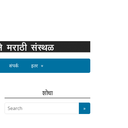
संपर्क
इतर
शोधा