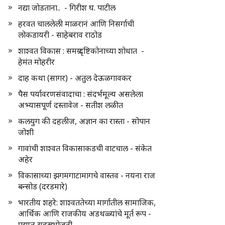
नद्या जोडताना.. - गिरीश घ. पाटील
हरवत चाललेली माळरानं आणि निसर्गाची
लोकडायरी - साहेबराव राठोड
शाश्वत विकास : समग्र दृष्टिकोनाच्या शोधात -
हेमंत मोहरीर
दाह कथा (सागर) - अतुल देऊळगावकर
पैस पर्यावरणसंवादाचा : संदर्भमूल्य असलेला
अभ्यासपूर्ण दस्तावेज - सतीश लळीत
कलयुग की दहलीज, अज्ञान का रास्ता - सोपान
जोशी
गावांची शाश्वत विकासाकडची वाटचाल - संकेत
अहेर
विकासाच्या झगमगाटामागचे वास्तव - नयना राज
बन्सोड (दरडमारे)
भारतीय शहरे: शाश्वततेच्या मार्गातील सामाजिक,
आर्थिक आणि राजकीय अडथळ्यांचे मूर्त रूप -
प्रद्युम्न सहस्रभोजनी