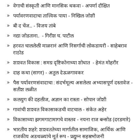
वेगाची संस्कृती आणि मानसिक थकवा - अपर्णा दीक्षित
पर्यावरणवादाचा तात्त्विक पाया - निखिल जोशी
बी द चेंज... - विजय तांबे
नद्या जोडताना.. - गिरीश घ. पाटील
हरवत चाललेली माळरानं आणि निसर्गाची लोकडायरी - साहेबराव
राठोड
शाश्वत विकास : समग्र दृष्टिकोनाच्या शोधात - हेमंत मोहरीर
दाह कथा (सागर) - अतुल देऊळगावकर
पैस पर्यावरणसंवादाचा : संदर्भमूल्य असलेला अभ्यासपूर्ण दस्तावेज -
सतीश लळीत
कलयुग की दहलीज, अज्ञान का रास्ता - सोपान जोशी
गावांची शाश्वत विकासाकडची वाटचाल - संकेत अहेर
विकासाच्या झगमगाटामागचे वास्तव - नयना राज बन्सोड (दरडमारे)
भारतीय शहरे: शाश्वततेच्या मार्गातील सामाजिक, आर्थिक आणि
राजकीय अडथळ्यांचे मूर्त रूप - प्रद्युम्न सहस्रभोजनी