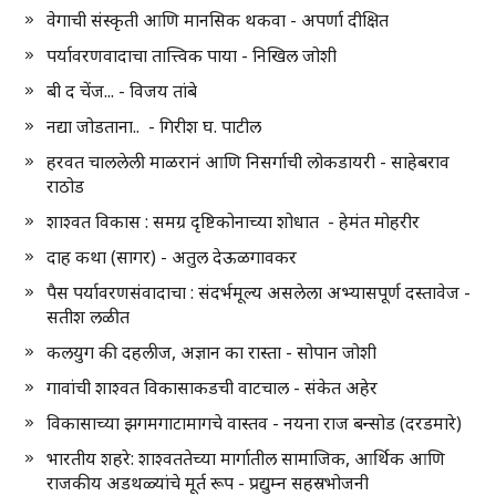
वेगाची संस्कृती आणि मानसिक थकवा - अपर्णा दीक्षित
पर्यावरणवादाचा तात्त्विक पाया - निखिल जोशी
बी द चेंज... - विजय तांबे
नद्या जोडताना.. - गिरीश घ. पाटील
हरवत चाललेली माळरानं आणि निसर्गाची लोकडायरी - साहेबराव
राठोड
शाश्वत विकास : समग्र दृष्टिकोनाच्या शोधात - हेमंत मोहरीर
दाह कथा (सागर) - अतुल देऊळगावकर
पैस पर्यावरणसंवादाचा : संदर्भमूल्य असलेला अभ्यासपूर्ण दस्तावेज -
सतीश लळीत
कलयुग की दहलीज, अज्ञान का रास्ता - सोपान जोशी
गावांची शाश्वत विकासाकडची वाटचाल - संकेत अहेर
विकासाच्या झगमगाटामागचे वास्तव - नयना राज बन्सोड (दरडमारे)
भारतीय शहरे: शाश्वततेच्या मार्गातील सामाजिक, आर्थिक आणि
राजकीय अडथळ्यांचे मूर्त रूप - प्रद्युम्न सहस्रभोजनी