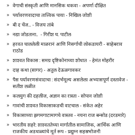
वेगाची संस्कृती आणि मानसिक थकवा - अपर्णा दीक्षित
पर्यावरणवादाचा तात्त्विक पाया - निखिल जोशी
बी द चेंज... - विजय तांबे
नद्या जोडताना.. - गिरीश घ. पाटील
हरवत चाललेली माळरानं आणि निसर्गाची लोकडायरी - साहेबराव
राठोड
शाश्वत विकास : समग्र दृष्टिकोनाच्या शोधात - हेमंत मोहरीर
दाह कथा (सागर) - अतुल देऊळगावकर
पैस पर्यावरणसंवादाचा : संदर्भमूल्य असलेला अभ्यासपूर्ण दस्तावेज -
सतीश लळीत
कलयुग की दहलीज, अज्ञान का रास्ता - सोपान जोशी
गावांची शाश्वत विकासाकडची वाटचाल - संकेत अहेर
विकासाच्या झगमगाटामागचे वास्तव - नयना राज बन्सोड (दरडमारे)
भारतीय शहरे: शाश्वततेच्या मार्गातील सामाजिक, आर्थिक आणि
राजकीय अडथळ्यांचे मूर्त रूप - प्रद्युम्न सहस्रभोजनी