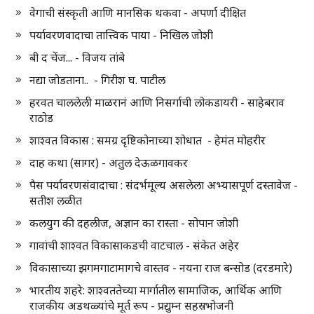
वेगाची संस्कृती आणि मानसिक थकवा - अपर्णा दीक्षित
पर्यावरणवादाचा तात्त्विक पाया - निखिल जोशी
बी द चेंज... - विजय तांबे
नद्या जोडताना.. - गिरीश घ. पाटील
हरवत चाललेली माळरानं आणि निसर्गाची लोकडायरी - साहेबराव
राठोड
शाश्वत विकास : समग्र दृष्टिकोनाच्या शोधात - हेमंत मोहरीर
दाह कथा (सागर) - अतुल देऊळगावकर
पैस पर्यावरणसंवादाचा : संदर्भमूल्य असलेला अभ्यासपूर्ण दस्तावेज -
सतीश लळीत
कलयुग की दहलीज, अज्ञान का रास्ता - सोपान जोशी
गावांची शाश्वत विकासाकडची वाटचाल - संकेत अहेर
विकासाच्या झगमगाटामागचे वास्तव - नयना राज बन्सोड (दरडमारे)
भारतीय शहरे: शाश्वततेच्या मार्गातील सामाजिक, आर्थिक आणि
राजकीय अडथळ्यांचे मूर्त रूप - प्रद्युम्न सहस्रभोजनी