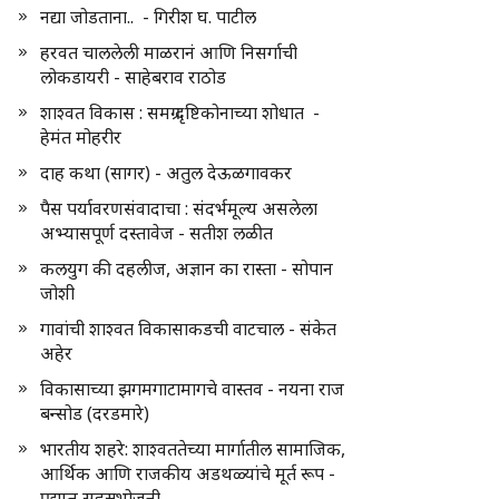
नद्या जोडताना.. - गिरीश घ. पाटील
हरवत चाललेली माळरानं आणि निसर्गाची
लोकडायरी - साहेबराव राठोड
शाश्वत विकास : समग्र दृष्टिकोनाच्या शोधात -
हेमंत मोहरीर
दाह कथा (सागर) - अतुल देऊळगावकर
पैस पर्यावरणसंवादाचा : संदर्भमूल्य असलेला
अभ्यासपूर्ण दस्तावेज - सतीश लळीत
कलयुग की दहलीज, अज्ञान का रास्ता - सोपान
जोशी
गावांची शाश्वत विकासाकडची वाटचाल - संकेत
अहेर
विकासाच्या झगमगाटामागचे वास्तव - नयना राज
बन्सोड (दरडमारे)
भारतीय शहरे: शाश्वततेच्या मार्गातील सामाजिक,
आर्थिक आणि राजकीय अडथळ्यांचे मूर्त रूप -
प्रद्युम्न सहस्रभोजनी