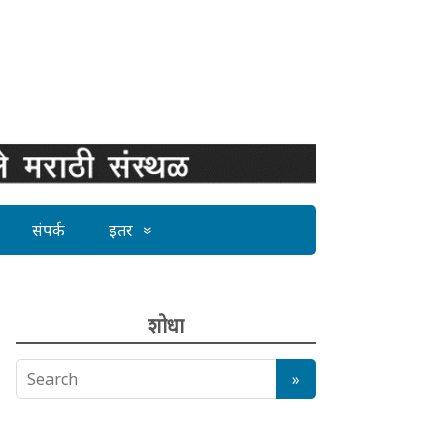
संपर्क
इतर
शोधा