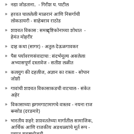
नद्या जोडताना.. - गिरीश घ. पाटील
हरवत चाललेली माळरानं आणि निसर्गाची
लोकडायरी - साहेबराव राठोड
शाश्वत विकास : समग्र दृष्टिकोनाच्या शोधात -
हेमंत मोहरीर
दाह कथा (सागर) - अतुल देऊळगावकर
पैस पर्यावरणसंवादाचा : संदर्भमूल्य असलेला
अभ्यासपूर्ण दस्तावेज - सतीश लळीत
कलयुग की दहलीज, अज्ञान का रास्ता - सोपान
जोशी
गावांची शाश्वत विकासाकडची वाटचाल - संकेत
अहेर
विकासाच्या झगमगाटामागचे वास्तव - नयना राज
बन्सोड (दरडमारे)
भारतीय शहरे: शाश्वततेच्या मार्गातील सामाजिक,
आर्थिक आणि राजकीय अडथळ्यांचे मूर्त रूप -
प्रद्युम्न सहस्रभोजनी