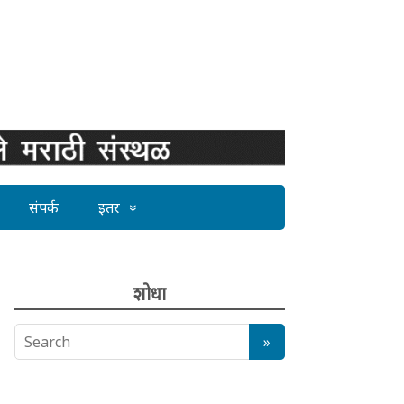
संपर्क
इतर
शोधा