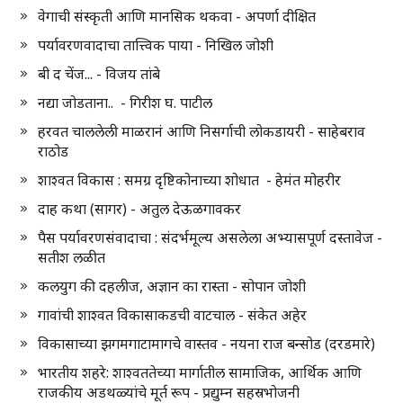
वेगाची संस्कृती आणि मानसिक थकवा - अपर्णा दीक्षित
पर्यावरणवादाचा तात्त्विक पाया - निखिल जोशी
बी द चेंज... - विजय तांबे
नद्या जोडताना.. - गिरीश घ. पाटील
हरवत चाललेली माळरानं आणि निसर्गाची लोकडायरी - साहेबराव
राठोड
शाश्वत विकास : समग्र दृष्टिकोनाच्या शोधात - हेमंत मोहरीर
दाह कथा (सागर) - अतुल देऊळगावकर
पैस पर्यावरणसंवादाचा : संदर्भमूल्य असलेला अभ्यासपूर्ण दस्तावेज -
सतीश लळीत
कलयुग की दहलीज, अज्ञान का रास्ता - सोपान जोशी
गावांची शाश्वत विकासाकडची वाटचाल - संकेत अहेर
विकासाच्या झगमगाटामागचे वास्तव - नयना राज बन्सोड (दरडमारे)
भारतीय शहरे: शाश्वततेच्या मार्गातील सामाजिक, आर्थिक आणि
राजकीय अडथळ्यांचे मूर्त रूप - प्रद्युम्न सहस्रभोजनी