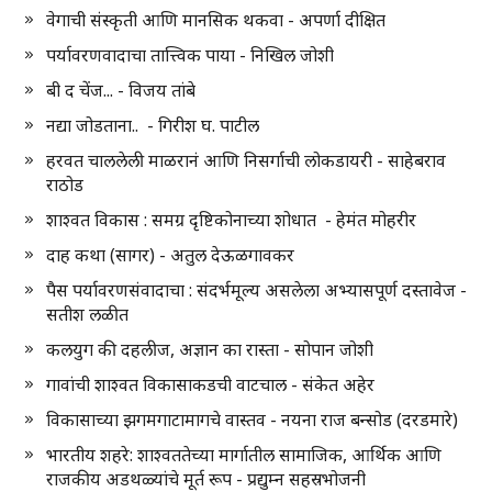
वेगाची संस्कृती आणि मानसिक थकवा - अपर्णा दीक्षित
पर्यावरणवादाचा तात्त्विक पाया - निखिल जोशी
बी द चेंज... - विजय तांबे
नद्या जोडताना.. - गिरीश घ. पाटील
हरवत चाललेली माळरानं आणि निसर्गाची लोकडायरी - साहेबराव
राठोड
शाश्वत विकास : समग्र दृष्टिकोनाच्या शोधात - हेमंत मोहरीर
दाह कथा (सागर) - अतुल देऊळगावकर
पैस पर्यावरणसंवादाचा : संदर्भमूल्य असलेला अभ्यासपूर्ण दस्तावेज -
सतीश लळीत
कलयुग की दहलीज, अज्ञान का रास्ता - सोपान जोशी
गावांची शाश्वत विकासाकडची वाटचाल - संकेत अहेर
विकासाच्या झगमगाटामागचे वास्तव - नयना राज बन्सोड (दरडमारे)
भारतीय शहरे: शाश्वततेच्या मार्गातील सामाजिक, आर्थिक आणि
राजकीय अडथळ्यांचे मूर्त रूप - प्रद्युम्न सहस्रभोजनी