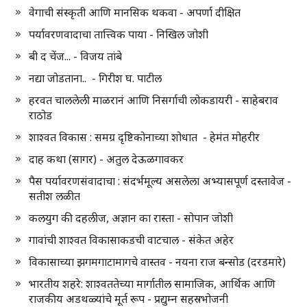
वेगाची संस्कृती आणि मानसिक थकवा - अपर्णा दीक्षित
पर्यावरणवादाचा तात्त्विक पाया - निखिल जोशी
बी द चेंज... - विजय तांबे
नद्या जोडताना.. - गिरीश घ. पाटील
हरवत चाललेली माळरानं आणि निसर्गाची लोकडायरी - साहेबराव
राठोड
शाश्वत विकास : समग्र दृष्टिकोनाच्या शोधात - हेमंत मोहरीर
दाह कथा (सागर) - अतुल देऊळगावकर
पैस पर्यावरणसंवादाचा : संदर्भमूल्य असलेला अभ्यासपूर्ण दस्तावेज -
सतीश लळीत
कलयुग की दहलीज, अज्ञान का रास्ता - सोपान जोशी
गावांची शाश्वत विकासाकडची वाटचाल - संकेत अहेर
विकासाच्या झगमगाटामागचे वास्तव - नयना राज बन्सोड (दरडमारे)
भारतीय शहरे: शाश्वततेच्या मार्गातील सामाजिक, आर्थिक आणि
राजकीय अडथळ्यांचे मूर्त रूप - प्रद्युम्न सहस्रभोजनी