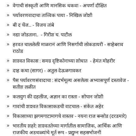
वेगाची संस्कृती आणि मानसिक थकवा - अपर्णा दीक्षित
पर्यावरणवादाचा तात्त्विक पाया - निखिल जोशी
बी द चेंज... - विजय तांबे
नद्या जोडताना.. - गिरीश घ. पाटील
हरवत चाललेली माळरानं आणि निसर्गाची लोकडायरी - साहेबराव
राठोड
शाश्वत विकास : समग्र दृष्टिकोनाच्या शोधात - हेमंत मोहरीर
दाह कथा (सागर) - अतुल देऊळगावकर
पैस पर्यावरणसंवादाचा : संदर्भमूल्य असलेला अभ्यासपूर्ण दस्तावेज -
सतीश लळीत
कलयुग की दहलीज, अज्ञान का रास्ता - सोपान जोशी
गावांची शाश्वत विकासाकडची वाटचाल - संकेत अहेर
विकासाच्या झगमगाटामागचे वास्तव - नयना राज बन्सोड (दरडमारे)
भारतीय शहरे: शाश्वततेच्या मार्गातील सामाजिक, आर्थिक आणि
राजकीय अडथळ्यांचे मूर्त रूप - प्रद्युम्न सहस्रभोजनी