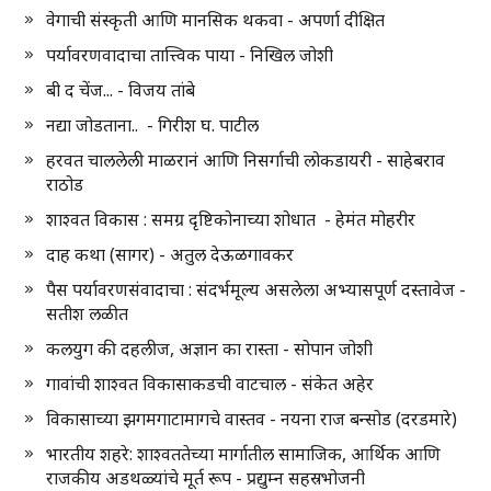
वेगाची संस्कृती आणि मानसिक थकवा - अपर्णा दीक्षित
पर्यावरणवादाचा तात्त्विक पाया - निखिल जोशी
बी द चेंज... - विजय तांबे
नद्या जोडताना.. - गिरीश घ. पाटील
हरवत चाललेली माळरानं आणि निसर्गाची लोकडायरी - साहेबराव
राठोड
शाश्वत विकास : समग्र दृष्टिकोनाच्या शोधात - हेमंत मोहरीर
दाह कथा (सागर) - अतुल देऊळगावकर
पैस पर्यावरणसंवादाचा : संदर्भमूल्य असलेला अभ्यासपूर्ण दस्तावेज -
सतीश लळीत
कलयुग की दहलीज, अज्ञान का रास्ता - सोपान जोशी
गावांची शाश्वत विकासाकडची वाटचाल - संकेत अहेर
विकासाच्या झगमगाटामागचे वास्तव - नयना राज बन्सोड (दरडमारे)
भारतीय शहरे: शाश्वततेच्या मार्गातील सामाजिक, आर्थिक आणि
राजकीय अडथळ्यांचे मूर्त रूप - प्रद्युम्न सहस्रभोजनी