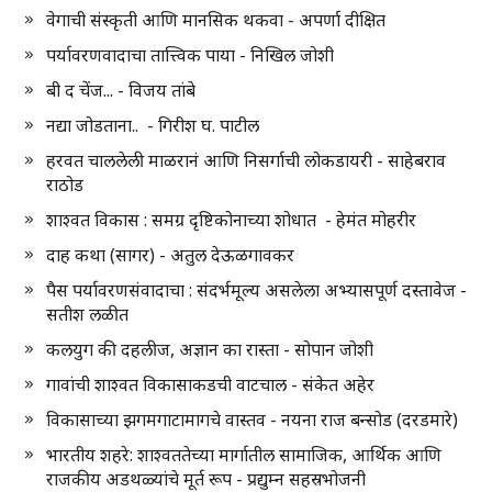
वेगाची संस्कृती आणि मानसिक थकवा - अपर्णा दीक्षित
पर्यावरणवादाचा तात्त्विक पाया - निखिल जोशी
बी द चेंज... - विजय तांबे
नद्या जोडताना.. - गिरीश घ. पाटील
हरवत चाललेली माळरानं आणि निसर्गाची लोकडायरी - साहेबराव
राठोड
शाश्वत विकास : समग्र दृष्टिकोनाच्या शोधात - हेमंत मोहरीर
दाह कथा (सागर) - अतुल देऊळगावकर
पैस पर्यावरणसंवादाचा : संदर्भमूल्य असलेला अभ्यासपूर्ण दस्तावेज -
सतीश लळीत
कलयुग की दहलीज, अज्ञान का रास्ता - सोपान जोशी
गावांची शाश्वत विकासाकडची वाटचाल - संकेत अहेर
विकासाच्या झगमगाटामागचे वास्तव - नयना राज बन्सोड (दरडमारे)
भारतीय शहरे: शाश्वततेच्या मार्गातील सामाजिक, आर्थिक आणि
राजकीय अडथळ्यांचे मूर्त रूप - प्रद्युम्न सहस्रभोजनी