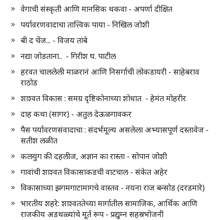
वेगाची संस्कृती आणि मानसिक थकवा - अपर्णा दीक्षित
पर्यावरणवादाचा तात्त्विक पाया - निखिल जोशी
बी द चेंज... - विजय तांबे
नद्या जोडताना.. - गिरीश घ. पाटील
हरवत चाललेली माळरानं आणि निसर्गाची लोकडायरी - साहेबराव
राठोड
शाश्वत विकास : समग्र दृष्टिकोनाच्या शोधात - हेमंत मोहरीर
दाह कथा (सागर) - अतुल देऊळगावकर
पैस पर्यावरणसंवादाचा : संदर्भमूल्य असलेला अभ्यासपूर्ण दस्तावेज -
सतीश लळीत
कलयुग की दहलीज, अज्ञान का रास्ता - सोपान जोशी
गावांची शाश्वत विकासाकडची वाटचाल - संकेत अहेर
विकासाच्या झगमगाटामागचे वास्तव - नयना राज बन्सोड (दरडमारे)
भारतीय शहरे: शाश्वततेच्या मार्गातील सामाजिक, आर्थिक आणि
राजकीय अडथळ्यांचे मूर्त रूप - प्रद्युम्न सहस्रभोजनी