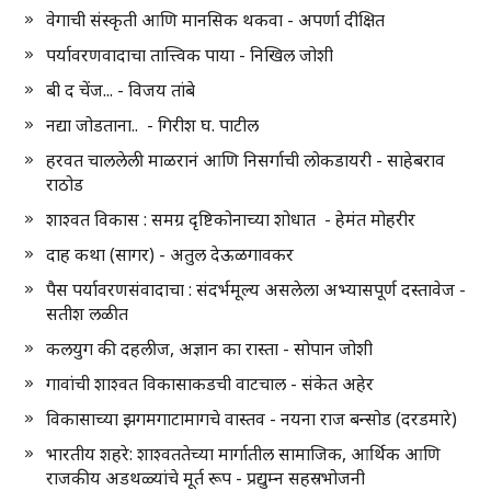
वेगाची संस्कृती आणि मानसिक थकवा - अपर्णा दीक्षित
पर्यावरणवादाचा तात्त्विक पाया - निखिल जोशी
बी द चेंज... - विजय तांबे
नद्या जोडताना.. - गिरीश घ. पाटील
हरवत चाललेली माळरानं आणि निसर्गाची लोकडायरी - साहेबराव
राठोड
शाश्वत विकास : समग्र दृष्टिकोनाच्या शोधात - हेमंत मोहरीर
दाह कथा (सागर) - अतुल देऊळगावकर
पैस पर्यावरणसंवादाचा : संदर्भमूल्य असलेला अभ्यासपूर्ण दस्तावेज -
सतीश लळीत
कलयुग की दहलीज, अज्ञान का रास्ता - सोपान जोशी
गावांची शाश्वत विकासाकडची वाटचाल - संकेत अहेर
विकासाच्या झगमगाटामागचे वास्तव - नयना राज बन्सोड (दरडमारे)
भारतीय शहरे: शाश्वततेच्या मार्गातील सामाजिक, आर्थिक आणि
राजकीय अडथळ्यांचे मूर्त रूप - प्रद्युम्न सहस्रभोजनी