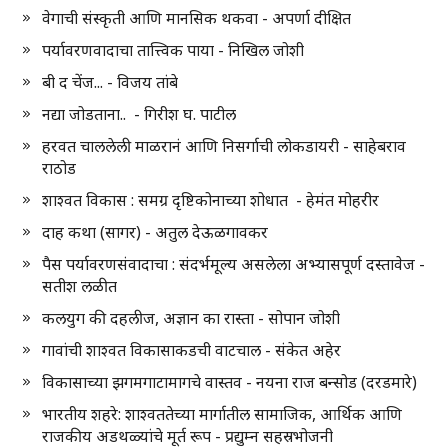
वेगाची संस्कृती आणि मानसिक थकवा - अपर्णा दीक्षित
पर्यावरणवादाचा तात्त्विक पाया - निखिल जोशी
बी द चेंज... - विजय तांबे
नद्या जोडताना.. - गिरीश घ. पाटील
हरवत चाललेली माळरानं आणि निसर्गाची लोकडायरी - साहेबराव
राठोड
शाश्वत विकास : समग्र दृष्टिकोनाच्या शोधात - हेमंत मोहरीर
दाह कथा (सागर) - अतुल देऊळगावकर
पैस पर्यावरणसंवादाचा : संदर्भमूल्य असलेला अभ्यासपूर्ण दस्तावेज -
सतीश लळीत
कलयुग की दहलीज, अज्ञान का रास्ता - सोपान जोशी
गावांची शाश्वत विकासाकडची वाटचाल - संकेत अहेर
विकासाच्या झगमगाटामागचे वास्तव - नयना राज बन्सोड (दरडमारे)
भारतीय शहरे: शाश्वततेच्या मार्गातील सामाजिक, आर्थिक आणि
राजकीय अडथळ्यांचे मूर्त रूप - प्रद्युम्न सहस्रभोजनी