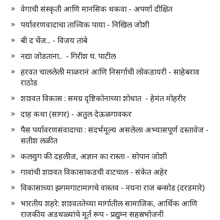
वेगाची संस्कृती आणि मानसिक थकवा - अपर्णा दीक्षित
पर्यावरणवादाचा तात्त्विक पाया - निखिल जोशी
बी द चेंज... - विजय तांबे
नद्या जोडताना.. - गिरीश घ. पाटील
हरवत चाललेली माळरानं आणि निसर्गाची लोकडायरी - साहेबराव
राठोड
शाश्वत विकास : समग्र दृष्टिकोनाच्या शोधात - हेमंत मोहरीर
दाह कथा (सागर) - अतुल देऊळगावकर
पैस पर्यावरणसंवादाचा : संदर्भमूल्य असलेला अभ्यासपूर्ण दस्तावेज -
सतीश लळीत
कलयुग की दहलीज, अज्ञान का रास्ता - सोपान जोशी
गावांची शाश्वत विकासाकडची वाटचाल - संकेत अहेर
विकासाच्या झगमगाटामागचे वास्तव - नयना राज बन्सोड (दरडमारे)
भारतीय शहरे: शाश्वततेच्या मार्गातील सामाजिक, आर्थिक आणि
राजकीय अडथळ्यांचे मूर्त रूप - प्रद्युम्न सहस्रभोजनी