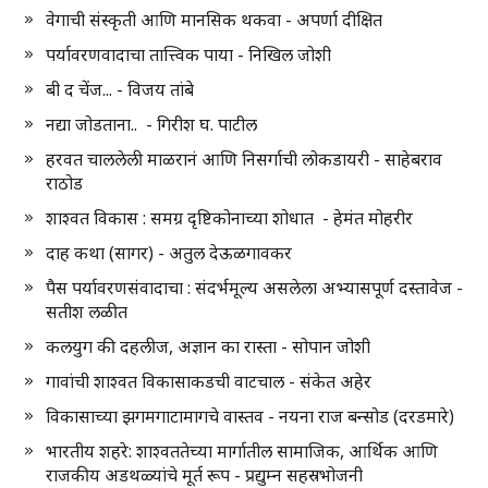
वेगाची संस्कृती आणि मानसिक थकवा - अपर्णा दीक्षित
पर्यावरणवादाचा तात्त्विक पाया - निखिल जोशी
बी द चेंज... - विजय तांबे
नद्या जोडताना.. - गिरीश घ. पाटील
हरवत चाललेली माळरानं आणि निसर्गाची लोकडायरी - साहेबराव
राठोड
शाश्वत विकास : समग्र दृष्टिकोनाच्या शोधात - हेमंत मोहरीर
दाह कथा (सागर) - अतुल देऊळगावकर
पैस पर्यावरणसंवादाचा : संदर्भमूल्य असलेला अभ्यासपूर्ण दस्तावेज -
सतीश लळीत
कलयुग की दहलीज, अज्ञान का रास्ता - सोपान जोशी
गावांची शाश्वत विकासाकडची वाटचाल - संकेत अहेर
विकासाच्या झगमगाटामागचे वास्तव - नयना राज बन्सोड (दरडमारे)
भारतीय शहरे: शाश्वततेच्या मार्गातील सामाजिक, आर्थिक आणि
राजकीय अडथळ्यांचे मूर्त रूप - प्रद्युम्न सहस्रभोजनी