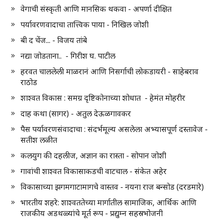
वेगाची संस्कृती आणि मानसिक थकवा - अपर्णा दीक्षित
पर्यावरणवादाचा तात्त्विक पाया - निखिल जोशी
बी द चेंज... - विजय तांबे
नद्या जोडताना.. - गिरीश घ. पाटील
हरवत चाललेली माळरानं आणि निसर्गाची लोकडायरी - साहेबराव
राठोड
शाश्वत विकास : समग्र दृष्टिकोनाच्या शोधात - हेमंत मोहरीर
दाह कथा (सागर) - अतुल देऊळगावकर
पैस पर्यावरणसंवादाचा : संदर्भमूल्य असलेला अभ्यासपूर्ण दस्तावेज -
सतीश लळीत
कलयुग की दहलीज, अज्ञान का रास्ता - सोपान जोशी
गावांची शाश्वत विकासाकडची वाटचाल - संकेत अहेर
विकासाच्या झगमगाटामागचे वास्तव - नयना राज बन्सोड (दरडमारे)
भारतीय शहरे: शाश्वततेच्या मार्गातील सामाजिक, आर्थिक आणि
राजकीय अडथळ्यांचे मूर्त रूप - प्रद्युम्न सहस्रभोजनी