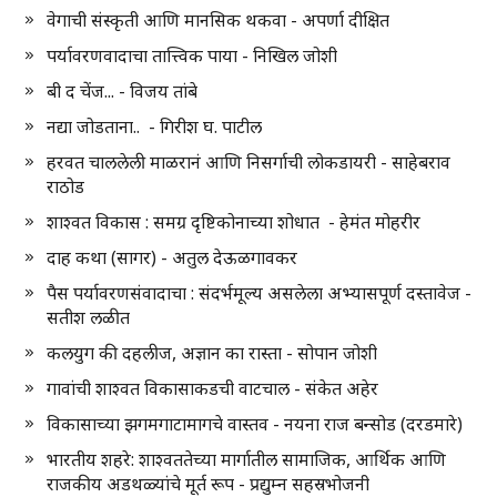
वेगाची संस्कृती आणि मानसिक थकवा - अपर्णा दीक्षित
पर्यावरणवादाचा तात्त्विक पाया - निखिल जोशी
बी द चेंज... - विजय तांबे
नद्या जोडताना.. - गिरीश घ. पाटील
हरवत चाललेली माळरानं आणि निसर्गाची लोकडायरी - साहेबराव
राठोड
शाश्वत विकास : समग्र दृष्टिकोनाच्या शोधात - हेमंत मोहरीर
दाह कथा (सागर) - अतुल देऊळगावकर
पैस पर्यावरणसंवादाचा : संदर्भमूल्य असलेला अभ्यासपूर्ण दस्तावेज -
सतीश लळीत
कलयुग की दहलीज, अज्ञान का रास्ता - सोपान जोशी
गावांची शाश्वत विकासाकडची वाटचाल - संकेत अहेर
विकासाच्या झगमगाटामागचे वास्तव - नयना राज बन्सोड (दरडमारे)
भारतीय शहरे: शाश्वततेच्या मार्गातील सामाजिक, आर्थिक आणि
राजकीय अडथळ्यांचे मूर्त रूप - प्रद्युम्न सहस्रभोजनी