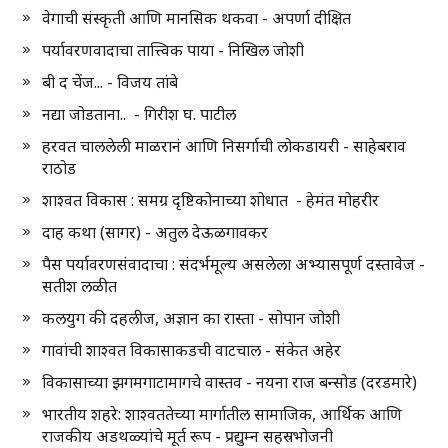
वेगाची संस्कृती आणि मानसिक थकवा - अपर्णा दीक्षित
पर्यावरणवादाचा तात्त्विक पाया - निखिल जोशी
बी द चेंज... - विजय तांबे
नद्या जोडताना.. - गिरीश घ. पाटील
हरवत चाललेली माळरानं आणि निसर्गाची लोकडायरी - साहेबराव
राठोड
शाश्वत विकास : समग्र दृष्टिकोनाच्या शोधात - हेमंत मोहरीर
दाह कथा (सागर) - अतुल देऊळगावकर
पैस पर्यावरणसंवादाचा : संदर्भमूल्य असलेला अभ्यासपूर्ण दस्तावेज -
सतीश लळीत
कलयुग की दहलीज, अज्ञान का रास्ता - सोपान जोशी
गावांची शाश्वत विकासाकडची वाटचाल - संकेत अहेर
विकासाच्या झगमगाटामागचे वास्तव - नयना राज बन्सोड (दरडमारे)
भारतीय शहरे: शाश्वततेच्या मार्गातील सामाजिक, आर्थिक आणि
राजकीय अडथळ्यांचे मूर्त रूप - प्रद्युम्न सहस्रभोजनी