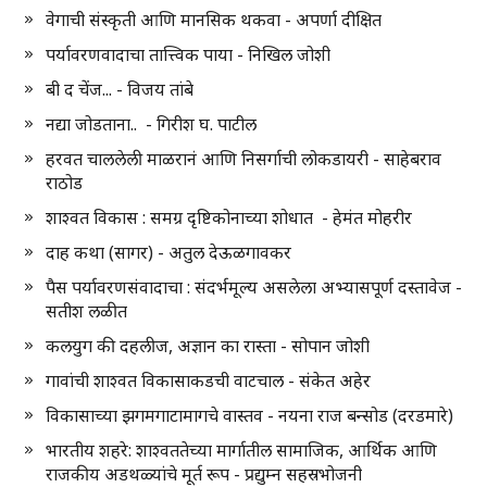
वेगाची संस्कृती आणि मानसिक थकवा - अपर्णा दीक्षित
पर्यावरणवादाचा तात्त्विक पाया - निखिल जोशी
बी द चेंज... - विजय तांबे
नद्या जोडताना.. - गिरीश घ. पाटील
हरवत चाललेली माळरानं आणि निसर्गाची लोकडायरी - साहेबराव
राठोड
शाश्वत विकास : समग्र दृष्टिकोनाच्या शोधात - हेमंत मोहरीर
दाह कथा (सागर) - अतुल देऊळगावकर
पैस पर्यावरणसंवादाचा : संदर्भमूल्य असलेला अभ्यासपूर्ण दस्तावेज -
सतीश लळीत
कलयुग की दहलीज, अज्ञान का रास्ता - सोपान जोशी
गावांची शाश्वत विकासाकडची वाटचाल - संकेत अहेर
विकासाच्या झगमगाटामागचे वास्तव - नयना राज बन्सोड (दरडमारे)
भारतीय शहरे: शाश्वततेच्या मार्गातील सामाजिक, आर्थिक आणि
राजकीय अडथळ्यांचे मूर्त रूप - प्रद्युम्न सहस्रभोजनी