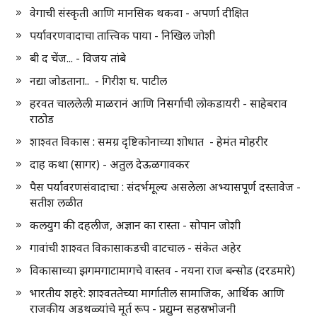
वेगाची संस्कृती आणि मानसिक थकवा - अपर्णा दीक्षित
पर्यावरणवादाचा तात्त्विक पाया - निखिल जोशी
बी द चेंज... - विजय तांबे
नद्या जोडताना.. - गिरीश घ. पाटील
हरवत चाललेली माळरानं आणि निसर्गाची लोकडायरी - साहेबराव
राठोड
शाश्वत विकास : समग्र दृष्टिकोनाच्या शोधात - हेमंत मोहरीर
दाह कथा (सागर) - अतुल देऊळगावकर
पैस पर्यावरणसंवादाचा : संदर्भमूल्य असलेला अभ्यासपूर्ण दस्तावेज -
सतीश लळीत
कलयुग की दहलीज, अज्ञान का रास्ता - सोपान जोशी
गावांची शाश्वत विकासाकडची वाटचाल - संकेत अहेर
विकासाच्या झगमगाटामागचे वास्तव - नयना राज बन्सोड (दरडमारे)
भारतीय शहरे: शाश्वततेच्या मार्गातील सामाजिक, आर्थिक आणि
राजकीय अडथळ्यांचे मूर्त रूप - प्रद्युम्न सहस्रभोजनी