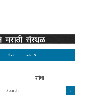
संपर्क
इतर
शोधा