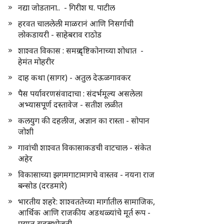
नद्या जोडताना.. - गिरीश घ. पाटील
हरवत चाललेली माळरानं आणि निसर्गाची
लोकडायरी - साहेबराव राठोड
शाश्वत विकास : समग्र दृष्टिकोनाच्या शोधात -
हेमंत मोहरीर
दाह कथा (सागर) - अतुल देऊळगावकर
पैस पर्यावरणसंवादाचा : संदर्भमूल्य असलेला
अभ्यासपूर्ण दस्तावेज - सतीश लळीत
कलयुग की दहलीज, अज्ञान का रास्ता - सोपान
जोशी
गावांची शाश्वत विकासाकडची वाटचाल - संकेत
अहेर
विकासाच्या झगमगाटामागचे वास्तव - नयना राज
बन्सोड (दरडमारे)
भारतीय शहरे: शाश्वततेच्या मार्गातील सामाजिक,
आर्थिक आणि राजकीय अडथळ्यांचे मूर्त रूप -
प्रद्युम्न सहस्रभोजनी