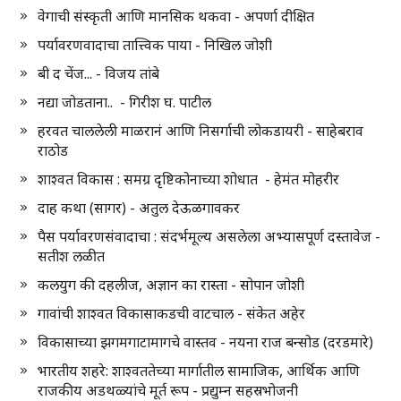
वेगाची संस्कृती आणि मानसिक थकवा - अपर्णा दीक्षित
पर्यावरणवादाचा तात्त्विक पाया - निखिल जोशी
बी द चेंज... - विजय तांबे
नद्या जोडताना.. - गिरीश घ. पाटील
हरवत चाललेली माळरानं आणि निसर्गाची लोकडायरी - साहेबराव
राठोड
शाश्वत विकास : समग्र दृष्टिकोनाच्या शोधात - हेमंत मोहरीर
दाह कथा (सागर) - अतुल देऊळगावकर
पैस पर्यावरणसंवादाचा : संदर्भमूल्य असलेला अभ्यासपूर्ण दस्तावेज -
सतीश लळीत
कलयुग की दहलीज, अज्ञान का रास्ता - सोपान जोशी
गावांची शाश्वत विकासाकडची वाटचाल - संकेत अहेर
विकासाच्या झगमगाटामागचे वास्तव - नयना राज बन्सोड (दरडमारे)
भारतीय शहरे: शाश्वततेच्या मार्गातील सामाजिक, आर्थिक आणि
राजकीय अडथळ्यांचे मूर्त रूप - प्रद्युम्न सहस्रभोजनी