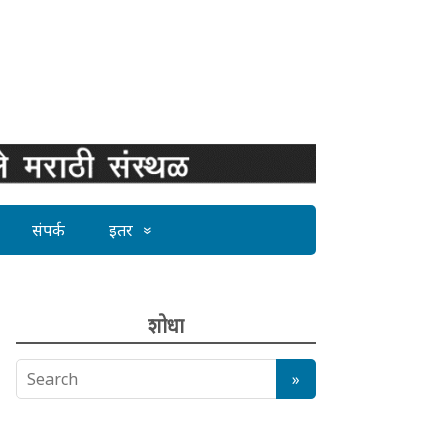
संपर्क
इतर
शोधा