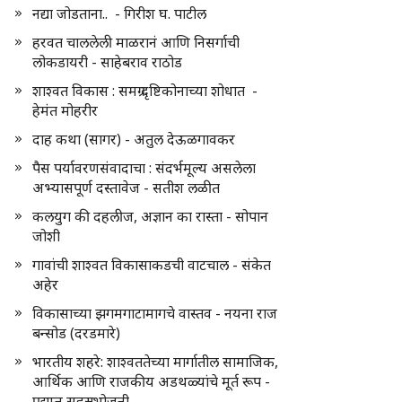
नद्या जोडताना.. - गिरीश घ. पाटील
हरवत चाललेली माळरानं आणि निसर्गाची
लोकडायरी - साहेबराव राठोड
शाश्वत विकास : समग्र दृष्टिकोनाच्या शोधात -
हेमंत मोहरीर
दाह कथा (सागर) - अतुल देऊळगावकर
पैस पर्यावरणसंवादाचा : संदर्भमूल्य असलेला
अभ्यासपूर्ण दस्तावेज - सतीश लळीत
कलयुग की दहलीज, अज्ञान का रास्ता - सोपान
जोशी
गावांची शाश्वत विकासाकडची वाटचाल - संकेत
अहेर
विकासाच्या झगमगाटामागचे वास्तव - नयना राज
बन्सोड (दरडमारे)
भारतीय शहरे: शाश्वततेच्या मार्गातील सामाजिक,
आर्थिक आणि राजकीय अडथळ्यांचे मूर्त रूप -
प्रद्युम्न सहस्रभोजनी