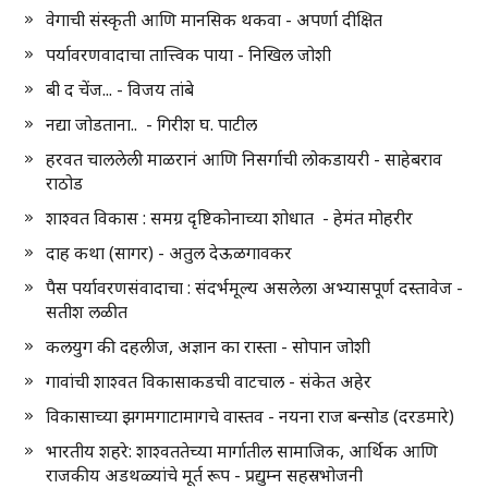
वेगाची संस्कृती आणि मानसिक थकवा - अपर्णा दीक्षित
पर्यावरणवादाचा तात्त्विक पाया - निखिल जोशी
बी द चेंज... - विजय तांबे
नद्या जोडताना.. - गिरीश घ. पाटील
हरवत चाललेली माळरानं आणि निसर्गाची लोकडायरी - साहेबराव
राठोड
शाश्वत विकास : समग्र दृष्टिकोनाच्या शोधात - हेमंत मोहरीर
दाह कथा (सागर) - अतुल देऊळगावकर
पैस पर्यावरणसंवादाचा : संदर्भमूल्य असलेला अभ्यासपूर्ण दस्तावेज -
सतीश लळीत
कलयुग की दहलीज, अज्ञान का रास्ता - सोपान जोशी
गावांची शाश्वत विकासाकडची वाटचाल - संकेत अहेर
विकासाच्या झगमगाटामागचे वास्तव - नयना राज बन्सोड (दरडमारे)
भारतीय शहरे: शाश्वततेच्या मार्गातील सामाजिक, आर्थिक आणि
राजकीय अडथळ्यांचे मूर्त रूप - प्रद्युम्न सहस्रभोजनी