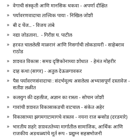
वेगाची संस्कृती आणि मानसिक थकवा - अपर्णा दीक्षित
पर्यावरणवादाचा तात्त्विक पाया - निखिल जोशी
बी द चेंज... - विजय तांबे
नद्या जोडताना.. - गिरीश घ. पाटील
हरवत चाललेली माळरानं आणि निसर्गाची लोकडायरी - साहेबराव
राठोड
शाश्वत विकास : समग्र दृष्टिकोनाच्या शोधात - हेमंत मोहरीर
दाह कथा (सागर) - अतुल देऊळगावकर
पैस पर्यावरणसंवादाचा : संदर्भमूल्य असलेला अभ्यासपूर्ण दस्तावेज -
सतीश लळीत
कलयुग की दहलीज, अज्ञान का रास्ता - सोपान जोशी
गावांची शाश्वत विकासाकडची वाटचाल - संकेत अहेर
विकासाच्या झगमगाटामागचे वास्तव - नयना राज बन्सोड (दरडमारे)
भारतीय शहरे: शाश्वततेच्या मार्गातील सामाजिक, आर्थिक आणि
राजकीय अडथळ्यांचे मूर्त रूप - प्रद्युम्न सहस्रभोजनी