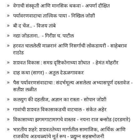
वेगाची संस्कृती आणि मानसिक थकवा - अपर्णा दीक्षित
पर्यावरणवादाचा तात्त्विक पाया - निखिल जोशी
बी द चेंज... - विजय तांबे
नद्या जोडताना.. - गिरीश घ. पाटील
हरवत चाललेली माळरानं आणि निसर्गाची लोकडायरी - साहेबराव
राठोड
शाश्वत विकास : समग्र दृष्टिकोनाच्या शोधात - हेमंत मोहरीर
दाह कथा (सागर) - अतुल देऊळगावकर
पैस पर्यावरणसंवादाचा : संदर्भमूल्य असलेला अभ्यासपूर्ण दस्तावेज -
सतीश लळीत
कलयुग की दहलीज, अज्ञान का रास्ता - सोपान जोशी
गावांची शाश्वत विकासाकडची वाटचाल - संकेत अहेर
विकासाच्या झगमगाटामागचे वास्तव - नयना राज बन्सोड (दरडमारे)
भारतीय शहरे: शाश्वततेच्या मार्गातील सामाजिक, आर्थिक आणि
राजकीय अडथळ्यांचे मूर्त रूप - प्रद्युम्न सहस्रभोजनी