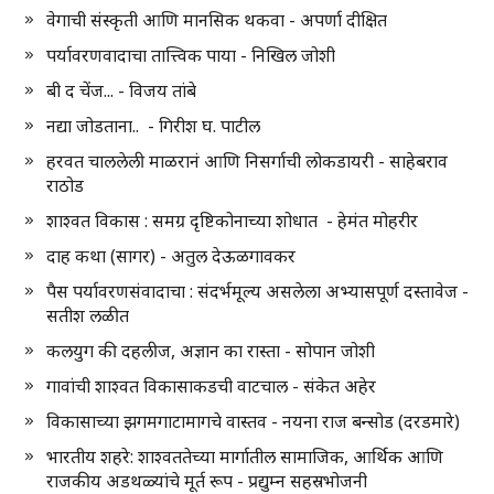
वेगाची संस्कृती आणि मानसिक थकवा - अपर्णा दीक्षित
पर्यावरणवादाचा तात्त्विक पाया - निखिल जोशी
बी द चेंज... - विजय तांबे
नद्या जोडताना.. - गिरीश घ. पाटील
हरवत चाललेली माळरानं आणि निसर्गाची लोकडायरी - साहेबराव
राठोड
शाश्वत विकास : समग्र दृष्टिकोनाच्या शोधात - हेमंत मोहरीर
दाह कथा (सागर) - अतुल देऊळगावकर
पैस पर्यावरणसंवादाचा : संदर्भमूल्य असलेला अभ्यासपूर्ण दस्तावेज -
सतीश लळीत
कलयुग की दहलीज, अज्ञान का रास्ता - सोपान जोशी
गावांची शाश्वत विकासाकडची वाटचाल - संकेत अहेर
विकासाच्या झगमगाटामागचे वास्तव - नयना राज बन्सोड (दरडमारे)
भारतीय शहरे: शाश्वततेच्या मार्गातील सामाजिक, आर्थिक आणि
राजकीय अडथळ्यांचे मूर्त रूप - प्रद्युम्न सहस्रभोजनी