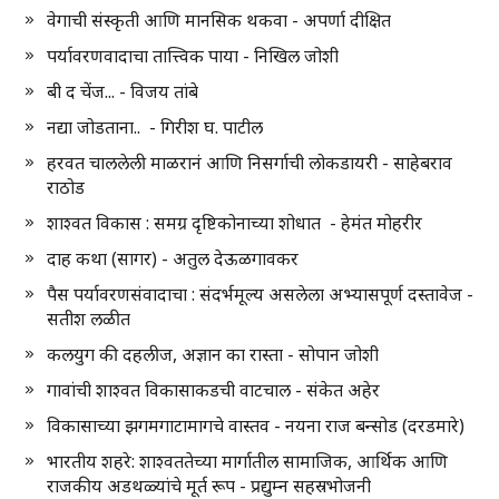
वेगाची संस्कृती आणि मानसिक थकवा - अपर्णा दीक्षित
पर्यावरणवादाचा तात्त्विक पाया - निखिल जोशी
बी द चेंज... - विजय तांबे
नद्या जोडताना.. - गिरीश घ. पाटील
हरवत चाललेली माळरानं आणि निसर्गाची लोकडायरी - साहेबराव
राठोड
शाश्वत विकास : समग्र दृष्टिकोनाच्या शोधात - हेमंत मोहरीर
दाह कथा (सागर) - अतुल देऊळगावकर
पैस पर्यावरणसंवादाचा : संदर्भमूल्य असलेला अभ्यासपूर्ण दस्तावेज -
सतीश लळीत
कलयुग की दहलीज, अज्ञान का रास्ता - सोपान जोशी
गावांची शाश्वत विकासाकडची वाटचाल - संकेत अहेर
विकासाच्या झगमगाटामागचे वास्तव - नयना राज बन्सोड (दरडमारे)
भारतीय शहरे: शाश्वततेच्या मार्गातील सामाजिक, आर्थिक आणि
राजकीय अडथळ्यांचे मूर्त रूप - प्रद्युम्न सहस्रभोजनी