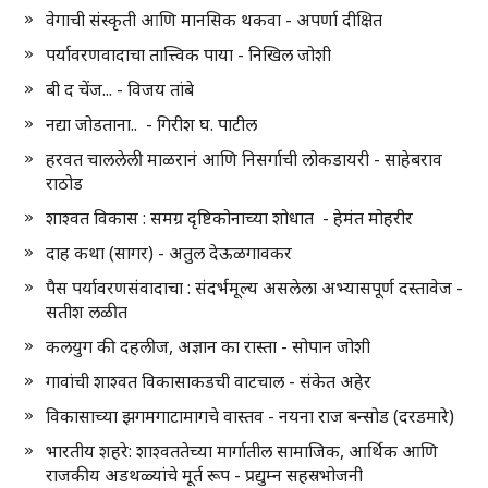
वेगाची संस्कृती आणि मानसिक थकवा - अपर्णा दीक्षित
पर्यावरणवादाचा तात्त्विक पाया - निखिल जोशी
बी द चेंज... - विजय तांबे
नद्या जोडताना.. - गिरीश घ. पाटील
हरवत चाललेली माळरानं आणि निसर्गाची लोकडायरी - साहेबराव
राठोड
शाश्वत विकास : समग्र दृष्टिकोनाच्या शोधात - हेमंत मोहरीर
दाह कथा (सागर) - अतुल देऊळगावकर
पैस पर्यावरणसंवादाचा : संदर्भमूल्य असलेला अभ्यासपूर्ण दस्तावेज -
सतीश लळीत
कलयुग की दहलीज, अज्ञान का रास्ता - सोपान जोशी
गावांची शाश्वत विकासाकडची वाटचाल - संकेत अहेर
विकासाच्या झगमगाटामागचे वास्तव - नयना राज बन्सोड (दरडमारे)
भारतीय शहरे: शाश्वततेच्या मार्गातील सामाजिक, आर्थिक आणि
राजकीय अडथळ्यांचे मूर्त रूप - प्रद्युम्न सहस्रभोजनी