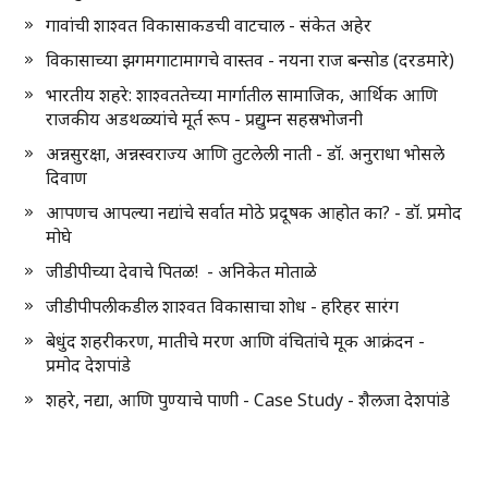
गावांची शाश्वत विकासाकडची वाटचाल - संकेत अहेर
विकासाच्या झगमगाटामागचे वास्तव - नयना राज बन्सोड (दरडमारे)
भारतीय शहरे: शाश्वततेच्या मार्गातील सामाजिक, आर्थिक आणि
राजकीय अडथळ्यांचे मूर्त रूप - प्रद्युम्न सहस्रभोजनी
अन्नसुरक्षा, अन्नस्वराज्य आणि तुटलेली नाती - डॉ. अनुराधा भोसले
दिवाण
आपणच आपल्या नद्यांचे सर्वात मोठे प्रदूषक आहोत का? - डॉ. प्रमोद
मोघे
जीडीपीच्या देवाचे पितळ! - अनिकेत मोताळे
जीडीपीपलीकडील शाश्वत विकासाचा शोध - हरिहर सारंग
बेधुंद शहरीकरण, मातीचे मरण आणि वंचितांचे मूक आक्रंदन -
प्रमोद देशपांडे
शहरे, नद्या, आणि पुण्याचे पाणी - Case Study - शैलजा देशपांडे