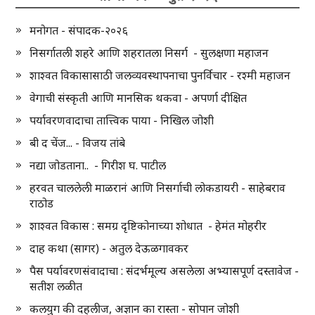
मनोगत - संपादक-२०२६
निसर्गातली शहरे आणि शहरातला निसर्ग - सुलक्षणा महाजन
शाश्वत विकासासाठी जलव्यवस्थापनाचा पुनर्विचार - रश्मी महाजन
वेगाची संस्कृती आणि मानसिक थकवा - अपर्णा दीक्षित
पर्यावरणवादाचा तात्त्विक पाया - निखिल जोशी
बी द चेंज... - विजय तांबे
नद्या जोडताना.. - गिरीश घ. पाटील
हरवत चाललेली माळरानं आणि निसर्गाची लोकडायरी - साहेबराव
राठोड
शाश्वत विकास : समग्र दृष्टिकोनाच्या शोधात - हेमंत मोहरीर
दाह कथा (सागर) - अतुल देऊळगावकर
पैस पर्यावरणसंवादाचा : संदर्भमूल्य असलेला अभ्यासपूर्ण दस्तावेज -
सतीश लळीत
कलयुग की दहलीज, अज्ञान का रास्ता - सोपान जोशी