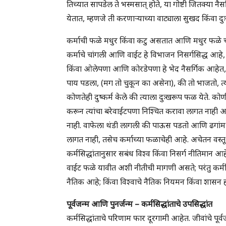
तिच्यात सापडेल ते भस्मसात् होते, या गोष्टी जितक्या 
येतात, म्हणजे ती करणार्‍याच्या वाट्याला सुखद किंवा 
कर्माची फळे मधुर किंवा कटु असतात आणि मधुर फळे चांग
कर्माचे चांगली आणि वाईट हे विभाजन निसर्गसिद्ध आहे
किंवा ओलेपणा आणि कोरडेपणा हे भेद नैसर्गिक आहेत, तस
पाय पडला, (मग तो चुकून का असेना), की तो भाजतो, त्
कोणतेही दुष्कर्म केले की त्याला दुःखरूप फळ येते. क
करून त्यांचा बरेवाईटपणा निश्चित करावा लागत नाही आण
नाही. वाफेला थंडी लागली की पाऊस पडतो आणि ढगांम
लागत नाही, तसेच कर्माच्या फळाचेही आहे. अचेतन वस
कर्मसिद्धांतानुसार सबंध विश्व किंवा निसर्ग नीतिमान आह
वाईट फळे यावीत अशी नीतीची मागणी असते; परंतु कर्मसि
नैतिक आहे; किंवा विश्वाचे नैतिक नियमन किंवा शासन 
पूर्वजन्म आणि पुनर्जन्म – कर्मसिद्धांताचे उपसिद्धांत
कर्मसिद्धांताचे परिणाम फार दूरगामी आहेत. जीवांचे पूर