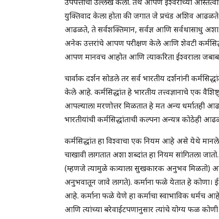
उपपत्तीचा उल्लेख केला. तेथे आपण ईश्वराच्या अस्ति
युक्तिवाद केला होता की जगात जे प्रचंड अशिव आढळते – म
आढळते, ते सर्वशक्तिमान, सर्वज्ञ आणि सर्वथासाधु अशा ई
अनेक उत्तरांचे आपण परीक्षण केले आणि शेवटी कर्मसिद
आपण मानवच आहोत आणि त्याकरिता ईश्वराला जबाबदार
चार्वाक दर्शन सोडले तर सर्व भारतीय दर्शनांनी कर्मसिद्
केले आहे. कर्मसिद्धांत हे भारतीय तत्त्वज्ञानाचे एक वै
आपल्याला मरणोत्तर मिळतात हे मत अन्य धर्मातही आढळते; 
भारतीयांची कर्मसिद्धांताची कल्पना अन्यत्र कोठेही आढ
कर्मसिद्धांत हा विश्वाचा एक नियम आहे असे येथे मानल
चाखावी लागतात अशा शब्दांत हा नियम सांगितला जातो. क
(म्हणजे त्यामुळे कत्र्याला सुखकारक अनुभव मिळतो) आ
अनुभवातून जावे लागते). कर्माना फळे येतात हे कोणा। ईश्वर
आहे. कर्माना फळे येणे हा कर्माचा स्वाभाविक धर्मच आहे.
आणि त्यांच्या बरेवाईटपणानुसार त्यांचे योग्य फळ क