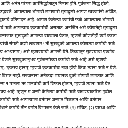
आणि अनंत परंपरा कर्मसिद्धांतातून निष्पन्न होते. पूर्वजन्म सिद्ध होतो,
उद्भवते. आपल्याला भोगावी लागणारी सुखदुःखे आपण स्वकर्मानी अर्जित,
ांताचे प्रतिपादन आहे. आपण केलेल्या कर्माची फळे आपल्याला भोगावी
सर्व फळे आपल्याच कृतकर्माची असतात. अनर्जित असे कोणतेही सुखदुःख
न्मजात सुखदुःखे आपल्या वाट्याला येतात, म्हणजे कोणतीही कर्मे करता
यांची संगती कशी लावणार? ती सुखदुःखे आपल्या कोणत्या कर्माची फळे
 अभ्यागमः) असे म्हणण्याची आपत्ती येते. तिच्यातून सुटण्याचा एकमेव
ेणारे सुखदुःखानुभव पूर्वजन्मीच्या कर्माची फळे आहे असे म्हणणे.
नम्’. ‘कृतस्य हानम्’ म्हणजे कृतकर्माचा नाश होणे किंवा त्यांना फळे न येणे.
 असे दिसत नाही. सज्जनांना अनेकदा भयानक दुःखे भोगावी लागतात आणि
्म न मानला तर मानवांची कर्मे विफल होतात, म्हणजे त्यांना फळे येत
अशक्य आहे. म्हणून म जन्मी केलेल्या कर्माची फळे चाखण्याकरिता पुढील
ील कर्माची फळे आपल्याला वर्तमान जन्मात मिळतात आणि वर्तमान
ने कर्माचे तीन वर्गात विभाजन केले जाते: (१) संचित, (२) प्रारब्ध आणि
त्यात आपण वर्तमान जन्मांत करीत असलेल्या कर्माची सतत भर पडत