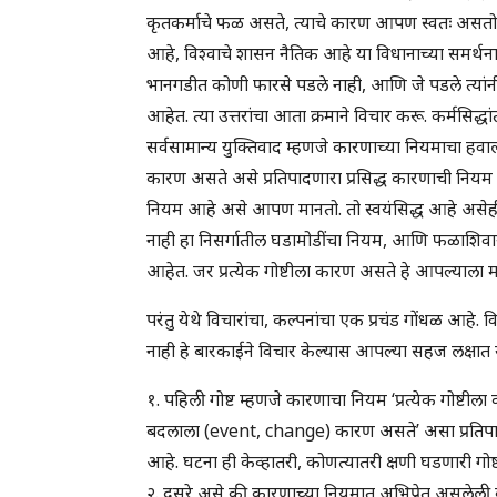
कृतकर्माचे फळ असते, त्याचे कारण आपण स्वतः असतो या
आहे, विश्वाचे शासन नैतिक आहे या विधानाच्या समर्थनार्थ क
भानगडीत कोणी फारसे पडले नाही, आणि जे पडले त्यां
आहेत. त्या उत्तरांचा आता क्रमाने विचार करू. कर्मसिद्धा
सर्वसामान्य युक्तिवाद म्हणजे कारणाच्या नियमाचा हवाला
कारण असते असे प्रतिपादणारा प्रसिद्ध कारणाची नियम
नियम आहे असे आपण मानतो. तो स्वयंसिद्ध आहे असेह
नाही हा निसर्गातील घडामोडींचा नियम, आणि फळाशिवा
आहेत. जर प्रत्येक गोष्टीला कारण असते हे आपल्याला म
परंतु येथे विचारांचा, कल्पनांचा एक प्रचंड गोंधळ आह
नाही हे बारकाईने विचार केल्यास आपल्या सहज लक्षात
१. पहिली गोष्ट म्हणजे कारणाचा नियम ‘प्रत्येक गोष्टील
बदलाला (event, change) कारण असते’ असा प्रतिपादला 
आहे. घटना ही केव्हातरी, कोणत्यातरी क्षणी घडणारी गोष्ट 
२. दुसरे असे की कारणाच्या नियमात अभिप्रेत असलेली क