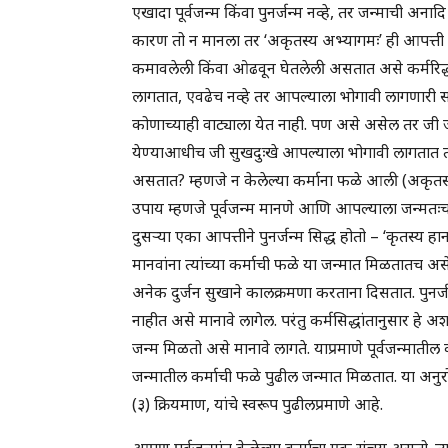
एखादा पूर्वजन्म किंवा पुनर्जन्म नव्हे, तर जन्माची अनादि 
कारण तो न मानला तर ‘अकृतस्य अभ्यागमः’ ही आपत्ती 
कमावलेली किंवा ओढवून घेतलेली असतात असे कर्मरिद्ध
लागतात, एवढेच नव्हे तर आपल्याला भोगावी लागणारी 
कोणाच्याही वाट्याला येत नाही. पण असे असेल तर जी ज
येण्याआधीच जी सुखदुःखे आपल्याला भोगावी लागतात त्
असतात? म्हणजे न केलेल्या कर्माना फळे आली (अकृतस्य
उपाय म्हणजे पूर्वजन्म मानणे आणि आपल्याला जन्मतःच य
दुसर्‍या एका आपत्तीने पुनर्जन्म सिद्ध होतो – ‘कृतस्य हा
मानवांना त्यांच्या कर्माची फळे या जन्मात मिळतातच
अनेक दुर्जन सुखाने कालक्रमणा करताना दिसतात. पुनर्जन
नाहीत असे मानावे लागेल. परंतु कर्मसिद्धांतानुसार हे 
जन्म मिळतो असे मानावे लागते. याप्रमाणे पूर्वजन्मात
जन्मातील कर्माची फळे पुढील जन्मात मिळतात. या अनुरोधा
(३) क्रियमाण, यांचे स्वरूप पुढीलप्रमाणे आहे.
आपण पूर्वजन्मांत केलेल्या कर्माचा एक संचय असतो. 