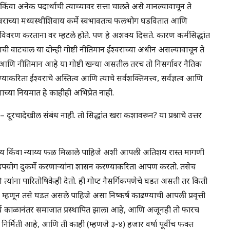
ंवा अनेक पदार्थाची त्याच्यावर सत्ता चालते असे मानल्यावाचून ते
ईश्वराच्या मध्यस्थीशिवाय कर्मे स्वभावतःच फलभोग घडवितात आणि
े विवरण करताना वर म्हटले होते. पण हे अशक्य दिसते. कारण कर्मसिद्धांत
ी वाटचाल या दोन्ही गोष्टी नीतिमान ईश्वराच्या अधीन असल्यावाचून ते
ज्ञ आणि नीतिमान आहे या गोष्टी खन्या असतील तरच तो निसर्गावर नैतिक
याकरिता ईश्वराचे अस्तित्व आणि त्याचे सर्वशक्तिमत्त्व, सर्वज्ञत्व आणि
णाच्या नियमात हे काहीही अभिप्रेत नाही.
दूरचादेखील संबंध नाही. तो सिद्धांत खरा कशावरून? या प्रश्नाचे उत्तर
े योग्य किंवा न्याय्य फळ मिळाले पाहिजे अशी आपली अतिशय रास्त मागणी
पयोग दुकर्मे करणार्‍यांना शासन करण्याकरिता आपण करतो. तसेच
 त्यांना पारितोषिकेही देतो. ही गोप्ट नैसर्गिकपणेचे घडत असती तर किती
णून तसे घडत असले पाहिजे असा निष्कर्ष काढण्याची आपली प्रवृत्ती
 दीर्घ काळानंतर समाजात प्रस्थापित झाला आहे, आणि अजूनही तो फारच
ी निर्मिती आहे, आणि ती काही (म्हणजे ३-४) हजार वर्षा पूर्वीच फक्त