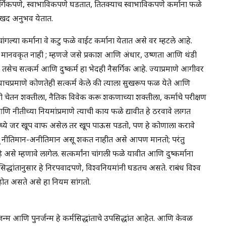
नैसर्गिकपणे, स्वाभाविकपणे घडतात, तितक्याच स्वाभाविकपणे कर्माना फळे
दुःखद अनुभव येतात.
ल्या कर्माना वे कटु फळे वाईट कर्माना येतात असे वर म्हटले आहे.
, मानवकृत नाही ; म्हणजे जसे प्रकाश आणि अंधार, उष्णता आणि थंडी
ेच सत्कर्म आणि दुष्कर्म हा भेदही नैसर्गिक आहे. ज्याप्रमाणे आगीवर
याचप्रमाणे कोणतेही सत्कर्म केले की त्याला सुखरूप फळ येते आणि
ोणी चेतन शक्तीला, नैतिक विवेक करू शकणाच्या शक्तीला, कर्माचे परीक्षण
ि नीतीच्या नियमांप्रमाणे त्याची काय फळे द्यावीत हे ठरवावे लागत
ध्ये जर खूप वाफ असेल तर खूप पाऊस पडतो, पण हे कोणाला करावे
्तू नीतिमान-अनीतिमान असू शकत नाहीत असे आपण मानतो; परंतु
े असे म्हणावे लागेल. सत्कर्मांना चांगली फळे यावीत आणि दुष्कर्माना
द्धांतानुसार हे निरपवादपणे, विश्वनियमांनी घडतच असते. राबंध विश्व
होत असते असे हा नियम सांगतो.
्वजन्म आणि पुनर्जन्म हे कर्मसिद्धांताचे उपसिद्धांत आहेत. आणि केवळ