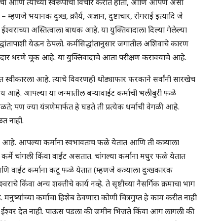
त्वाचा आणि त्याच्या स्वरूपाचा विचार करीत होतो, आणि आपण असा
्हणजे भयानक दुःख, क्रौर्य, अज्ञान, दुष्टाचार, रोगराई इत्यादि जे
श्वराच्या अस्तित्वाला बाधक आहे. या युक्तिवादाला दिल्या गेलेल्या
्धांतापाशी येऊन ठेपलो. कर्मसिद्धांतानुसार जगातील अशिवाचे कारण
 धरणे चूक आहे. या युक्तिवादाचे आता परीक्षण करावयाचे आहे.
धांत स्वीकारला आहे. त्याचे विवरणही थोड्याफार फरकाने सर्वांनी सारखेच
शिष्ट्य आहे. आपल्या या जन्मातील बर्‍यावाईट कर्माची भलीबुरी फळे
पण ज्या यंत्रणेमार्फत हे घडते ती प्रत्येक धर्माची वेगळी आहे.
ळत नाही.
े आहे. आपल्या कर्माना स्वभावतःच फळे येतात आणि ती कत्र्याला
र्मे चांगली किंवा वाईट असतात. चांगल्या कर्माना मधुर फळे येतात
णि वाईट कर्माना कटू फळे येतात (म्हणजे कत्र्याला दुःखकारक
ाचे किंवा अन्य शक्तीचे कार्य नव्हे. ते सृष्टीच्या नैसर्गिक क्रमाचा भाग
 मनुष्यांच्या कर्माचा हिशेब ठेवणारा कोणी चित्रगुप्त हे काम करीत नाही
ोणी ईश्वर देत नाही. पाऊस पडला की जमीन भिजते किंवा आग लागली की