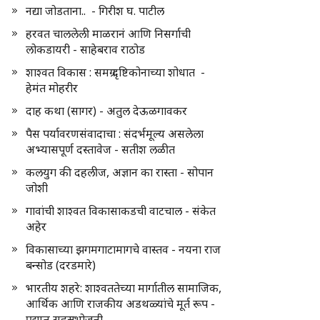
नद्या जोडताना.. - गिरीश घ. पाटील
हरवत चाललेली माळरानं आणि निसर्गाची
लोकडायरी - साहेबराव राठोड
शाश्वत विकास : समग्र दृष्टिकोनाच्या शोधात -
हेमंत मोहरीर
दाह कथा (सागर) - अतुल देऊळगावकर
पैस पर्यावरणसंवादाचा : संदर्भमूल्य असलेला
अभ्यासपूर्ण दस्तावेज - सतीश लळीत
कलयुग की दहलीज, अज्ञान का रास्ता - सोपान
जोशी
गावांची शाश्वत विकासाकडची वाटचाल - संकेत
अहेर
विकासाच्या झगमगाटामागचे वास्तव - नयना राज
बन्सोड (दरडमारे)
भारतीय शहरे: शाश्वततेच्या मार्गातील सामाजिक,
आर्थिक आणि राजकीय अडथळ्यांचे मूर्त रूप -
प्रद्युम्न सहस्रभोजनी