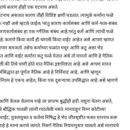
्याचे कारण हीही एक घटनाच असते.
टनाच असतात कारण तीही विशिष्ट क्षणी घडतात. त्यामुळे कर्माना फळे
बाधक नाही असे म्हटले जाईल. परंतु कारण-कार्यसंबंध आणि कर्म-फल-संबंध
ारणकार्यसंबंध हा एक ननैतिक संबंध आहे.परंतु कर्मे आणि त्यांची फळे
आहे. कारणे किंवा कार्ये ही चांगली किंवा वाईट आहेत असे आपण म्हणत
से आपण समजतो. तसेच कर्माच्या फळांत मधुर आणि कटु असा भेद
ेतात आणि वाईट कर्माना कटु फळे येतात असे तो मानतो आणि हे नैतिक
गली की तिचे पाणी होते यात नैतिक इष्टानिष्टता आहे असे आपण मानत
मसिद्धांत हा पूर्णतः नैतिक आहे हे निर्विवाद आहे, आणि म्हणून
नियम हे एकच आहेत, किंवा एक दुसर्‍याचा उपसिद्धांत आहे असे म्हणणे
णि केवळ चेतनाच नव्हे तर प्रगल्भ बुद्धीही हवी. पशूना चेतना असते,
बौद्धिक पातळी त्यांनी गाठलेली नसते. मानवाहून निम्न कोटीच्या
ईट, युक्तायुक्त व कर्तव्य निषिद्ध हे भेद जीवसृष्टीत फक्त मानवच करू
े हे मान्य करावे लागते. निसर्ग नैतिक नियमानुसार चालतो असे मानायचे