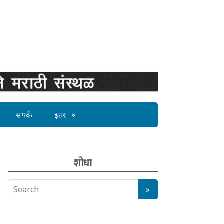
संपर्क
इतर
शोधा