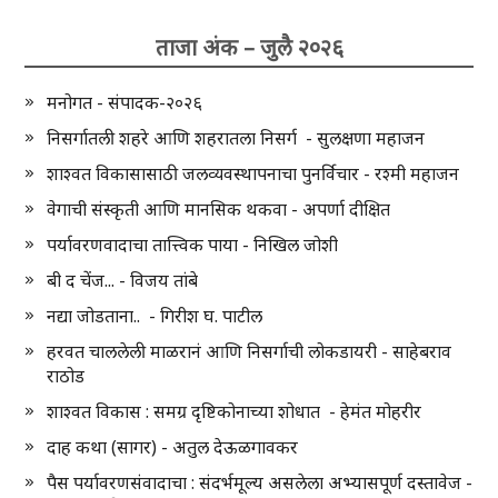
ताजा अंक – जुलै २०२६
मनोगत - संपादक-२०२६
निसर्गातली शहरे आणि शहरातला निसर्ग - सुलक्षणा महाजन
शाश्वत विकासासाठी जलव्यवस्थापनाचा पुनर्विचार - रश्मी महाजन
वेगाची संस्कृती आणि मानसिक थकवा - अपर्णा दीक्षित
पर्यावरणवादाचा तात्त्विक पाया - निखिल जोशी
बी द चेंज... - विजय तांबे
नद्या जोडताना.. - गिरीश घ. पाटील
हरवत चाललेली माळरानं आणि निसर्गाची लोकडायरी - साहेबराव
राठोड
शाश्वत विकास : समग्र दृष्टिकोनाच्या शोधात - हेमंत मोहरीर
दाह कथा (सागर) - अतुल देऊळगावकर
पैस पर्यावरणसंवादाचा : संदर्भमूल्य असलेला अभ्यासपूर्ण दस्तावेज -