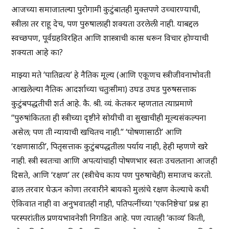
आजच्या समाजातल्या पुरोगामी कुटुंबातही मुक्तपणे उच्चारण्याची,
स्त्रीला तर राहू देच, पण पुरुषालाही शक्यता उरलेली नाही. याबद्दल
स्वच्छपण, पूर्वग्रहविरहित आणि शास्त्राची कास धरून विचार होण्याची
शक्यता आहे का?
माझ्या मते ‘पातिव्रत्य’ हे नैतिक मूल्य (आणि एकूणच स्त्रीजीवनाभोवती
आखलेल्या नैतिक आदर्शाच्या चतुःसीमा) उघड उघड पुरुषसत्ताक
कुटुंबपद्धतीची शर्त आहे. कै. श्री. व्यं. केतकर म्हणतात त्याप्रमाणे
“पुरुषांकितता ही स्त्रीच्या दृष्टीने सोयीची वा सुखाचीही मूल्यसंकल्पना
असेल; पण ती न्यायाची खचितच नाही.” ‘पोषणासाठी’ आणि
‘रक्षणासाठी’, पितृसत्ताक कुटुंबपद्धतीला पर्याय नाही, हेही म्हणणे खरे
नाही. स्त्री स्वतःचा आणि अपत्यांचाही पोषणभार स्वतः उचलताना आजही
दिसते, आणि ‘रक्षण’ तर (स्त्रीचेच काय पण पुरुषाचेही) समाजच करतो.
ढाल तरवार घेऊन कोणा तरवारीने बायको मुलांचे रक्षण केल्याचे कधी
ऐकिवात नाही वा अनुभवातही नाही, पतिपत्नींच्या ‘एकनिष्ठेचा’ प्रश्न हा
परस्परांतील प्रणयभावनेशी निगडित आहे. पण त्यातही ‘काव्य’ किती,