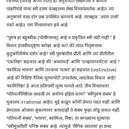
रसेलची (विवाह आणि नीती) ही अनुवादित लेखमाला व श्रीमती
पांढरीपांडे यांचा स्त्री दास्य याबद्दलचा लेख विचारप्रवर्तक आहेत. त्या
अनुषंगाने मला दोन प्रश्न उपस्थित करायचे आहे. त्याबद्दल ‘ तयार उत्तरे’
नको आहेत. पण विचारमंथन हवे आहे.
“पुरुष हा बहुस्त्रीक (पॉलीगामस्) आहे व प्रकृतितः स्त्री तशी नाही ” हे
विधान शास्त्रीयदृष्ट्या बरोबर आहे का? की त्यात पितृसत्ताक
कुटुंबनीतीचेच दर्शन आहे? स्त्री पुरुषांतील प्रीती आणि त्या प्रीतीतील
‘एकनिष्ठा’ सहजात आहे की ‘अक्वायर्ड’ आणि ‘एन्व्हायरनमेंटल’ आहे ?
‘स्वामित्व भावना’ आणि तज्जन्य ‘मत्सर’ हा सहजात (instinctive)
आहे की विशिष्ट नैतिक मूल्यापोटी उगवलेला, लादलेला विकार आहे?
‘स्वामिनिष्ठा’ हे आता प्रतिगामी मूल्य मानले जाते. तीच विचारधारा
‘पतिपत्नीनिष्ठेला लावली तर अयोग्य होईल काय?’ ‘स्त्रीपुरुष संबंध’ हे
मुळातच irrational आहेत. मुद्दे काढून कोणी प्रेमात पडत नाही आणि
प्रेमातला ओलावा सुकल्यावर कायदाही ते संबंध पुन्हा जोडू शकत नाही.
‘पतिपत्नी संबंध’, ‘भावना’, स्वामित्व, निष्ठा, या सगळ्याच मूल्यांचा
“स्त्रीमुक्तीशी’ घनिष्ठ संबंध आहे. त्यामुळे ‘लैंगिक स्वातंत्र्य’ हा शब्द