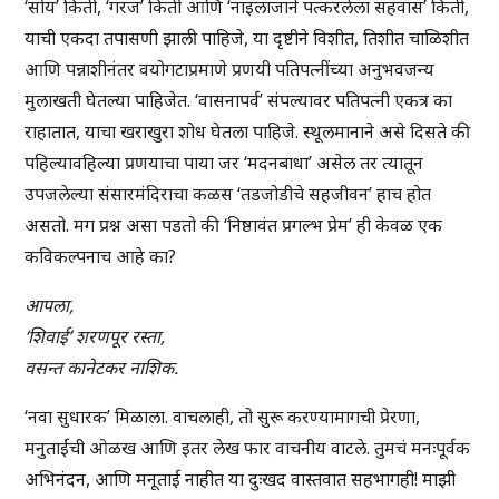
‘सोय’ किती, ‘गरज’ किती आणि ‘नाइलाजाने पत्करलेला सहवास’ किती,
याची एकदा तपासणी झाली पाहिजे, या दृष्टीने विशीत, तिशीत चाळिशीत
आणि पन्नाशीनंतर वयोगटाप्रमाणे प्रणयी पतिपत्नींच्या अनुभवजन्य
मुलाखती घेतल्या पाहिजेत. ‘वासनापर्व’ संपल्यावर पतिपत्नी एकत्र का
राहातात, याचा खराखुरा शोध घेतला पाहिजे. स्थूलमानाने असे दिसते की
पहिल्यावहिल्या प्रणयाचा पाया जर ‘मदनबाधा’ असेल तर त्यातून
उपजलेल्या संसारमंदिराचा कळस ‘तडजोडीचे सहजीवन’ हाच होत
असतो. मग प्रश्न असा पडतो की ‘निष्ठावंत प्रगल्भ प्रेम’ ही केवळ एक
कविकल्पनाच आहे का?
आपला,
‘शिवाई’ शरणपूर रस्ता,
वसन्त कानेटकर नाशिक.
‘नवा सुधारक’ मिळाला. वाचलाही, तो सुरू करण्यामागची प्रेरणा,
मनुताईंची ओळख आणि इतर लेख फार वाचनीय वाटले. तुमचं मनःपूर्वक
अभिनंदन, आणि मनूताई नाहीत या दुःखद वास्तवात सहभागही! माझी