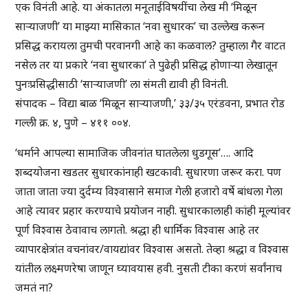
एक विनंती आहे. या अंकातला मनूताईविषयींचा लेख मी ‘मिळून
साऱ्याजणी’ या माझ्या मासिकात ‘नवा सुधारक’ चा उल्लेख करून
प्रसिद्ध करायला तुमची परवानगी आहे का कळवाल? तुम्हाला गैर वाटत
नसेल तर या प्रकारे ‘नवा सुधारका’ ते पुढेही प्रसिद्ध होणार्‍या लेखातून
पुनःप्रसिद्धीसाठी ‘साऱ्याजणी’ ला संमती द्यावी ही विनंती.
संपादक – विद्या बाळ ‘मिळून सार्‍याजणी,’ ३३/३५ एरंडवना, प्रभात रोड
गल्ली क्र. ४, पुणे – ४११ ००४.
‘धर्माने आपल्या सामाजिक जीवनांत घातलेला धुडगूस’…. आदि
शब्दयोजना खडतर सुधारकांनाही खटकावी. सुधारणा जरूर करा. पण
जाता जाता ज्या दुर्दम्य विश्वासाने समाज गेली हजारो वर्षे बांधला गेला
आहे त्यावर प्रहार करण्याचे प्रयोजन नाही. सुधारकालाही कांही मूल्यांवर
पूर्ण विश्वास ठेवावाच लागतो. श्रद्धा ही धार्मिक विश्वास आहे तर
व्यापारक्षेत्रांत वचनांवर/वायद्यांवर विश्वास असतो. तेव्हा श्रद्धा व विश्वास
यांतील लक्ष्मणरेषा जाणून घ्यावयास हवी. नुसती टीका करणं सर्वांनाच
जमतं ना?