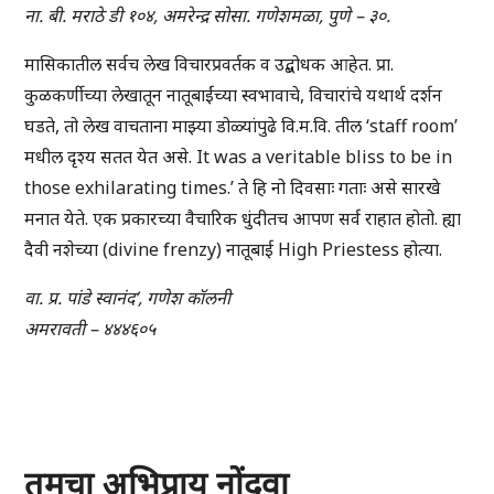
ना. बी. मराठे डी १०४, अमरेन्द्र सोसा. गणेशमळा, पुणे – ३०.
मासिकातील सर्वच लेख विचारप्रवर्तक व उद्बोधक आहेत. प्रा.
कुळकर्णीच्या लेखातून नातूबाईंच्या स्वभावाचे, विचारांचे यथार्थ दर्शन
घडते, तो लेख वाचताना माझ्या डोळ्यांपुढे वि.म.वि. तील ‘staff room’
मधील दृश्य सतत येत असे. It was a veritable bliss to be in
those exhilarating times.’ ते हि नो दिवसाः गताः असे सारखे
मनात येते. एक प्रकारच्या वैचारिक धुंदीतच आपण सर्व राहात होतो. ह्या
दैवी नशेच्या (divine frenzy) नातूबाई High Priestess होत्या.
वा. प्र. पांडे स्वानंद’, गणेश कॉलनी
अमरावती – ४४४६०५
तुमचा अभिप्राय नोंदवा