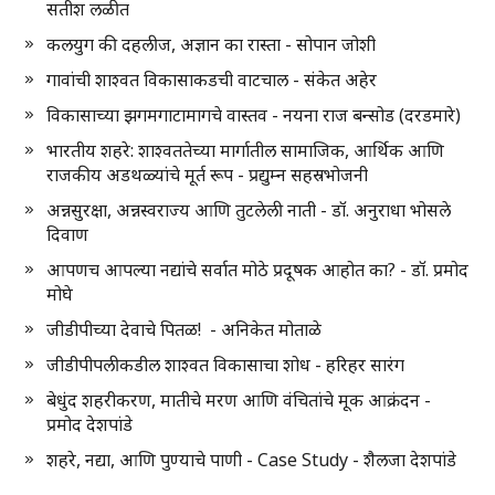
सतीश लळीत
कलयुग की दहलीज, अज्ञान का रास्ता - सोपान जोशी
गावांची शाश्वत विकासाकडची वाटचाल - संकेत अहेर
विकासाच्या झगमगाटामागचे वास्तव - नयना राज बन्सोड (दरडमारे)
भारतीय शहरे: शाश्वततेच्या मार्गातील सामाजिक, आर्थिक आणि
राजकीय अडथळ्यांचे मूर्त रूप - प्रद्युम्न सहस्रभोजनी
अन्नसुरक्षा, अन्नस्वराज्य आणि तुटलेली नाती - डॉ. अनुराधा भोसले
दिवाण
आपणच आपल्या नद्यांचे सर्वात मोठे प्रदूषक आहोत का? - डॉ. प्रमोद
मोघे
जीडीपीच्या देवाचे पितळ! - अनिकेत मोताळे
जीडीपीपलीकडील शाश्वत विकासाचा शोध - हरिहर सारंग
बेधुंद शहरीकरण, मातीचे मरण आणि वंचितांचे मूक आक्रंदन -
प्रमोद देशपांडे
शहरे, नद्या, आणि पुण्याचे पाणी - Case Study - शैलजा देशपांडे