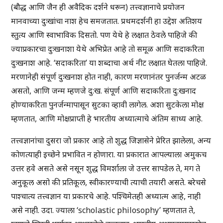
(बौद्ध आणि जैन ही अवैदिक दर्शने धरून) तत्त्वज्ञानाचे प्रयोजन
मानवाच्या दुःखांचा नाश हेच समजतात. प्रथमदर्शनी हा उद्देश अतिशय
स्तुत्य आणि स्वाभाविक दिसतो. पण येथे हे लक्षात ठेवले पाहिजे की
ज्याप्रकारचा दुःखनाशा येथे अभिप्रेत आहे तो समूळ आणि सदाकरिता
दुःखनाश आहे. ‘सदाकरिता’ या शब्दाचा अर्थ नीट लक्षात घेतला पाहिजे.
मरणानेही संपूर्ण दुःखनाश होत नाही, कारण मरणानंतर पुनर्जन्म अटळ
असतो, आणि जन्म म्हणजे दु:ख. संपूर्ण आणि सदाकरिता दु:खनाद
होण्याकरिता पुनर्जन्मापासून सुटका व्हावी लागेल. अशा सुटकेला मोक्ष
म्हणतात, आणि मोक्षप्राप्ती हे भारतीय अध्यात्माचे अंतिम साध्य आहे.
तत्त्वज्ञानांचा दुसरा जो प्रकार आहे तो शुद्ध जिज्ञासेने प्रेरित झालेला, अन्य
कोणत्याही इच्छेने प्रभावित न होणारा. या प्रकारात आपल्याला अमुकच
उत्तर हवे असते असे नसून शुद्ध विमर्शाला जे उत्तर सापडेल ते, मग ते
अनुकूल असो की प्रतिकूल, स्वीकारण्याची त्याची तयारी असते. बरेचसे
पाश्चात्य तत्त्वज्ञान या प्रकारचे आहे. पश्चिमेतही अध्यात्म आहे, नाही
असे नाही. उदा. ज्याला ‘scholastic philosophy’ म्हणतात ते,