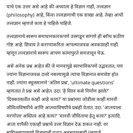
याचे एक उत्तर असे आहे की अध्यात्म हे विज्ञान नाही, तत्त्वज्ञान
(philosophy) आहे, किंवा तत्त्वज्ञानाची एक शाखा आहे. तेव्हा आधी
तत्त्वज्ञान म्हणजे काय हे पाहिले पाहिजे.
तत्त्वज्ञानाचे स्वरूप समाधानकारकपणे उलगडून सांगणे ही बरीच कठीण
गोष्ट आहे. शिवाय ते करण्याकरिता आपल्याजवळ अवकाशही नाही.
म्हणून तत्त्वज्ञानाचे स्वरूप आपण कामापुरते समजावून घेऊ.
असे अनेक प्रश्न आहेत की जे मानवापुढे स्वाभाविकपणे उद्भवतात, पण
ज्यांना विज्ञानाजवळ उत्तरे नसल्यामुळे त्यांचा विज्ञानात समावेश होत
नाही. ज्यांना स्थूलमानाने ‘अंतिम प्रश्न’, ‘ultimate questions’
म्हणतात ते प्रश्न असे आहेत. उदा. ‘हे विश्व कसे निर्माण झाले?’
‘दिक्कालातीत काही आहे काय?’ या प्रश्नांच्या जोडीला काही मानवी
जीविताविषयीचे आणि आत्म्याविषयीचे प्रश्नही येतात. उदा. ‘आत्म्याला
मरणोत्तर अस्तित्व आहे काय?’ ‘मानवी जीविताचा हेतू काय?’ इत्यादि.
आता यापैकी एकाही प्रश्नाचे उत्तर विज्ञान देऊ शकत नाही. वर
सांगितल्याप्रमाणे विज्ञानाची पद्धत अनुभवानुसारी (म्हणजे