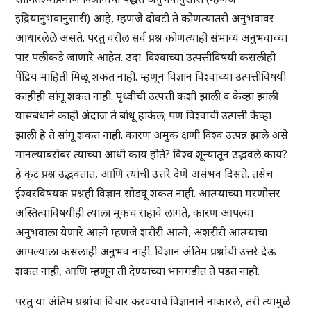
इंद्रियानुभवानुसारी) आहे, म्हणजे दोवटी ते कोणत्यातरी अनुभवावर
आधारलेले असते. परंतु वरील सर्व प्रश्न कोणत्याही संभाव्य अनुभवाच्या
पार पलीकडे जाणारे आहेत. उदा. विश्वाच्या उत्पत्तीविषयी कसलीही
पेंद्रिय माहिती मिळू शकत नाही. म्हणून विज्ञान विश्वाच्या उत्पत्तीविषयी
काहीही सांगू शकत नाही. पृथ्वीची उत्पत्ती कशी झाली व केव्हा झाली
यासंबंधाने काही अंदाज ते बांधू हाकेल; पण विश्वाची उत्पत्ती केव्हा
झाली हे ते सांगू शकत नाही. कारण अमुक क्षणी विश्व उत्पन्न झाले असे
मानल्याबरोबर त्याच्या आधी काय होते? विश्व शून्यातून उद्भवले काय?
हे कृट प्रश्न उद्भवतात, आणि त्यांची उत्तरे देणे असंभव दिसते. तसेच
ईश्वरविषयक प्रश्नही विज्ञान सोडवू शकत नाही. आत्म्याच्या मरणोत्तर
अस्तित्वाविषयीही त्याला मूकच राहावे लागते, कारण आपल्या
अनुभवाला येणारे आत्मे म्हणजे शरीरी आत्मे, अशरीरी आत्म्याचा
आपल्याला कसलाही अनुभव नाही. विज्ञान अंतिम प्रश्नांची उत्तरे देऊ
शकत नाही, आणि म्हणून ती देण्याच्या भानगडीत ते पडत नाही.
परंतु या अंतिम प्रश्नांचा विचार करण्याचे विज्ञानाने नाकारले, तरी त्यामुळे