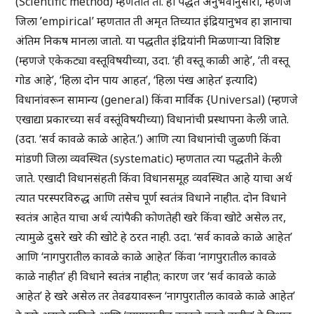
(Scientific method) म्हणतात ती. ही पद्धत अनुभवानुसारी, म्हणजे
जिला ’empirical’ म्हणतात ती अमृत तिच्यात इंद्रियानुभव हा ज्ञानाचा
अंतिम निकष मानला जातो. या पद्धतीत इंद्रियांनी मिळणार्‍या विशिष्ट
(म्हणजे एकेकट्या वस्तूविषयीच्या, उदा. ‘ही वस्तू काळी आहे’, ‘ती वस्तू
गोड आहे’, ‘हिला दोन पाय आहत’, ‘हिला पंख आहेत’ इत्यादि)
विधानांवरून सामान्य (general) किंवा मार्विक {Universal) (म्हणजे
एखाद्या प्रकारच्या सर्व वस्तूंविषयीच्या) विधानांची प्रस्थापना केली जाते.
(उदा. ‘सर्व कावळे काळे आहेत.’) आणि त्या विधानांची जुळणी किंवा
मांडणी जिला व्यवस्थित (systematic) म्हणतात त्या पद्धतीने केली
जाते. एखादी विधानसंहती किंवा विधानसमूह व्यवस्थित आहे याचा अर्थ
त्यात परस्परविरुद्ध आणि तसेच पूर्ण स्वतंत्र विधाने नाहीत. दोन विधाने
स्वतंत्र आहेत याचा अर्थ त्यांपैकी कोणतेही खरे किंवा खोटे असेल तर,
त्यामुळे दुसरे खरे की खोटे हे ठरत नाही. उदा. ‘सर्व कावळे काळे आहेत’
आणि ‘नागपुरातील कावळे काळे आहेत’ किंवा ‘नागपुरातील कावळे
काळे नाहीत’ ही विधाने स्वतंत्र नाहीत; कारण जर ‘सर्व कावळे काळे
आहेत’ हे खरे असेल तर तेवढयावरून ‘नागपुरातील कावळे काळे आहेत’