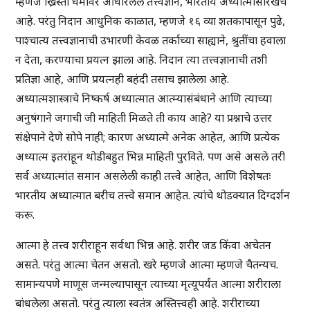
म्हणजे ख्रिस्ती धर्मावर आधारलेले तत्त्वज्ञान, भारतीय अध्यात्मासारखेच
आहे. परंतु निदान आधुनिक काळात, म्हणजे १६ व्या शतकापासून पुढे,
पाश्चात्य तत्त्वज्ञानाची उभारणी केवळ तर्काच्या साह्याने, श्रुतींचा हवाला
न देता, करण्याचा प्रयत्न झाला आहे. निदान त्या तत्त्वज्ञानाची तशी
प्रतिज्ञा आहे, आणि प्रयत्नही बहंदी तसाच झालेला आहे.
अध्यात्मशास्त्राचे निष्कर्ष अध्यात्मात आत्म्यासंबंधाने आणि त्याच्या
अनुषंगाने जगाची जी माहिती मिळते ती काय आहे? या प्रश्नाचे उत्तर
संक्षेपाने देणे सोपे नाही; कारण अध्यात्मे अनेक आहेत, आणि प्रत्येक
अध्यात्म इतरांहून थोडीबहुत भिन्न माहिती पुरविते. पण असे असले तरी
सर्व अध्यात्मांत समान असलेली काही तत्त्वे आहेत, आणि विशेषतः
भारतीय अध्यात्मात बरीच तत्त्वे समान आहेत. त्यांचे थोडक्यात दिग्दर्शन
करू.
आत्मा हे तत्त्व शरीराहून सर्वथा भिन्न आहे. शरीर जड किंवा अचेतन
असते. परंतु आत्मा चेतन असतो. खरे म्हणजे आत्मा म्हणजे चैतन्यच.
सामान्यपणे माणूस जन्मल्यापासून त्याच्या मृत्यूपर्यंत आत्मा शरीराला
बांधलेला असतो. परंतु त्याला स्वतंत्र अस्तित्त्वही आहे. शरीराच्या