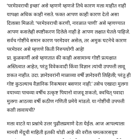
‘परमेश्वराची इच्छा’ असे म्हणणे म्हणजे तिचे कारण मला माहीत नाही
यापक्षा अधिक काही नसते. फक्त आपण काही कारण देतो असा
दिलासा मिळतो. ‘परमेश्वराची करणी, नारळात पाणी’ असे म्हणण्यात
आपण कसलेही स्पष्टीकरण दिलेले नाही हे आपण लक्षात घेतले पाहिजे.
सर्वच गोष्टींचे समान कारण परमेश्वर असेल, तर अमुक घटनेचे कारण
परमेश्वर असे म्हणणे किती निरुपयोगी आहे!
प्रा. कुळकर्णी असे म्हणतात की काही असामान्य गोष्टी प्रत्यक्षात
अस्तित्वात आहेत, परंतु विवेकवादी किंवा विज्ञान त्यांची उपपत्ती लावू
शकत नाहीत. उदा. ज्ञानेश्वरांनी माळाव्या वर्षी ज्ञानेश्वरी लिहिली; परंतु ही
गोष्ट कुठल्याच वैज्ञानिक निकषावर बसणार नाही.’ तसेच एखादा मुलगा
वयाच्या पाचव्या वर्षीच उत्कृष्ट पियानो वाजवू शकतो, क्वचित् पवादा
मुलगा आठव्या वर्षी कठीण गणिती प्रमेये मांडतो. या गोष्टींची उपपत्ती
कशी लावायची?
मला वाटते या प्रश्नांचे उत्तर पुढीलप्रमाणे देता येईल. आज आपल्याला
मानवी मेंदूची माहिती इतकी थोडी आहे की वरील चमत्कारसदृश