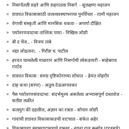
निसर्गातली शहरे आणि शहरातला निसर्ग - सुलक्षणा महाजन
शाश्वत विकासासाठी जलव्यवस्थापनाचा पुनर्विचार - रश्मी महाजन
वेगाची संस्कृती आणि मानसिक थकवा - अपर्णा दीक्षित
पर्यावरणवादाचा तात्त्विक पाया - निखिल जोशी
बी द चेंज... - विजय तांबे
नद्या जोडताना.. - गिरीश घ. पाटील
हरवत चाललेली माळरानं आणि निसर्गाची लोकडायरी - साहेबराव
राठोड
शाश्वत विकास : समग्र दृष्टिकोनाच्या शोधात - हेमंत मोहरीर
दाह कथा (सागर) - अतुल देऊळगावकर
पैस पर्यावरणसंवादाचा : संदर्भमूल्य असलेला अभ्यासपूर्ण दस्तावेज -
सतीश लळीत
कलयुग की दहलीज, अज्ञान का रास्ता - सोपान जोशी
गावांची शाश्वत विकासाकडची वाटचाल - संकेत अहेर
विकासाच्या झगमगाटामागचे वास्तव - नयना राज बन्सोड (दरडमारे)