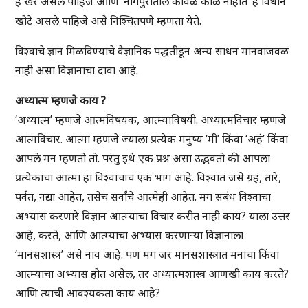
हे खरे असले पाहिजे आणि ‘नागपुरातील कावळे काळे नाहीत’ हे विधान
खोटे असले पाहिजे असे निश्चितपणे म्हणता येते.
विश्वाचे ज्ञान मिळविण्याचे वैज्ञानिक पद्धतीडून अन्य साधन मानवाजवळ
नाही असा विज्ञानाचा दावा आहे.
अध्यात्म म्हणजे काय ?
‘अध्यात्म’ म्हणजे आत्मविषयक, आत्म्याविषयी. अध्यात्मविचार म्हणजे
आत्मविचार. आत्मा म्हणजे ज्याला प्रत्येक मनुष्य ‘मी’ किंवा ‘अहं’ किंवा
आपले मन म्हणतो तो. परंतु इथे एक प्रश्न असा उद्भवतो की आपला
प्रत्येकाचा आत्मा हा विश्वाचाच एक भाग आहे. विश्वात जसे ग्रह, तारे,
पर्वत, नद्या आहेत, तसेच सर्वांचे आत्मेही आहेत. मग सबंध विश्वाचा
अभ्यास करणारे विज्ञान आत्म्याचा विचार करीत नाही काय? याला उत्तर
आहे, करते, आणि आत्म्याचा अभ्यास करणार्‍या विज्ञानाला
‘मानसशास्त्र’ असे नाव आहे. पण मग जर मानसशास्त्रात मनाचा किंवा
आत्म्याचा अभ्यास होत असेल, तर अध्यात्मशास्त्र आणखी काय करते?
आणि त्याची आवश्यकता काय आहे?