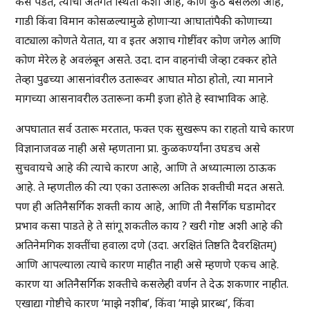
कसे पडते, त्याची अंतर्गत स्थिती कशी आहे, कोण कुठे बसलेला आहे,
गाडी किंवा विमान कोसळल्यामुळे होणार्‍या आघातांपैकी कोणाच्या
वाट्याला कोणते येतात, या व इतर अशाच गोष्टींवर कोण जगेल आणि
कोण मेरेल हे अवलंबून असते. उदा. दान वाहनांची जेव्हा टक्कर होते
तेव्हा पुढच्या आसनांवरील उतारूवर आघात मोठा होतो, त्या मानाने
मागच्या आसनावरील उतारूना कमी इजा होते हे स्वाभाविक आहे.
अपघातात सर्व उतारू मरतात, फक्त एक सुखरूप का राहतो याचे कारण
विज्ञानाजवळ नाही असे म्हणताना प्रा. कुळकर्ण्यांना उघडच असे
सुचवायचे आहे की त्याचे कारण आहे, आणि ते अध्यात्माला ठाऊक
आहे. ते म्हणतील की त्या एका उतारूला अतिक शक्तीची मदत असते.
पण ही अतिनैसर्गिक शक्ती काय आहे, आणि ती नैसर्गिक घडामोदर
प्रभाव कसा पाडते हे ते सांगू शकतील काय ? खरी गोष्ट अशी आहे की
अतिनेमगिक शक्तींचा हवाला दणे (उदा. अरक्षितं तिष्ठति दैवरक्षितम्)
आणि आपल्याला त्याचे कारण माहीत नाही असे म्हणणे एकच आहे.
कारण या अतिनैसर्गिक शक्तीचे कसलेही वर्णन ते देऊ शकणार नाहीत.
एखाद्या गोष्टीचे कारण ‘माझे नशीब’, किंवा ‘माझे प्रारब्ध’, किंवा