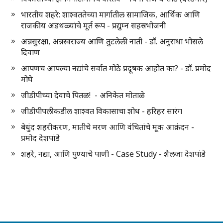
भारतीय शहरे: शाश्वततेच्या मार्गातील सामाजिक, आर्थिक आणि
राजकीय अडथळ्यांचे मूर्त रूप - प्रद्युम्न सहस्रभोजनी
अन्नसुरक्षा, अन्नस्वराज्य आणि तुटलेली नाती - डॉ. अनुराधा भोसले
दिवाण
आपणच आपल्या नद्यांचे सर्वात मोठे प्रदूषक आहोत का? - डॉ. प्रमोद
मोघे
जीडीपीच्या देवाचे पितळ! - अनिकेत मोताळे
जीडीपीपलीकडील शाश्वत विकासाचा शोध - हरिहर सारंग
बेधुंद शहरीकरण, मातीचे मरण आणि वंचितांचे मूक आक्रंदन -
प्रमोद देशपांडे
शहरे, नद्या, आणि पुण्याचे पाणी - Case Study - शैलजा देशपांडे