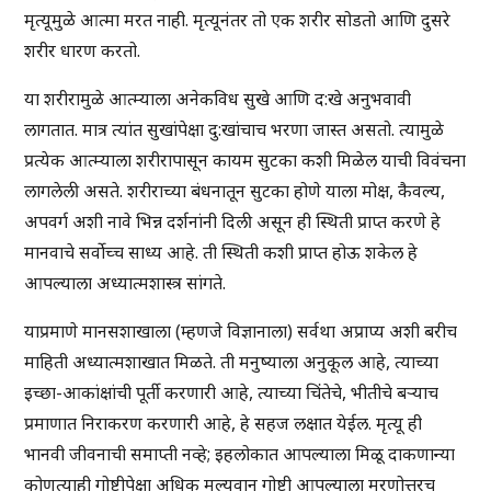
मृत्यूमुळे आत्मा मरत नाही. मृत्यूनंतर तो एक शरीर सोडतो आणि दुसरे
शरीर धारण करतो.
या शरीरामुळे आत्म्याला अनेकविध सुखे आणि द:खे अनुभवावी
लागतात. मात्र त्यांत सुखांपेक्षा दु:खांचाच भरणा जास्त असतो. त्यामुळे
प्रत्येक आत्म्याला शरीरापासून कायम सुटका कशी मिळेल याची विवंचना
लागलेली असते. शरीराच्या बंधनातून सुटका होणे याला मोक्ष, कैवल्य,
अपवर्ग अशी नावे भिन्न दर्शनांनी दिली असून ही स्थिती प्राप्त करणे हे
मानवाचे सर्वोच्च साध्य आहे. ती स्थिती कशी प्राप्त होऊ शकेल हे
आपल्याला अध्यात्मशास्त्र सांगते.
याप्रमाणे मानसशाखाला (म्हणजे विज्ञानाला) सर्वथा अप्राप्य अशी बरीच
माहिती अध्यात्मशाखात मिळते. ती मनुष्याला अनुकूल आहे, त्याच्या
इच्छा-आकांक्षांची पूर्ती करणारी आहे, त्याच्या चिंतेचे, भीतीचे बर्‍याच
प्रमाणात निराकरण करणारी आहे, हे सहज लक्षात येईल. मृत्यू ही
भानवी जीवनाची समाप्ती नव्हे; इहलोकात आपल्याला मिळू दाकणान्या
कोणत्याही गोष्टीपेक्षा अधिक मूल्यवान गोष्टी आपल्याला मरणोत्तरच