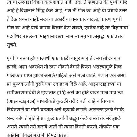
त्यांचा उलगडा विज्ञान करू शकत नाही. उदा. ते म्हणतात की पृथ्वी गोल
आहे हे विज्ञानाने सिद्ध केले आहे, पण ती गोल का आहे या प्रश्नाचे उत्तर
ते देऊ शकत नाही. मला या तक्रारीचा चमत्कार वाटला, कारण पृथ्वी
गोल का आहे याचे कारण विज्ञान देऊ शकते, एवढेच नव्हे तर विज्ञानाचा
पदवीधर नसलेल्या माझ्यासारख्या सामान्य मनुष्यालासुद्धा एक उत्तर
सुचते.
पृथ्वी घनरूप होण्याआधी एकाकाळी वायुरूप होती, मग ती द्रवरूप
झाली. अशा अवस्थेत ती स्वत:भोवती वेगाने फिरत असल्यामुळे तिला
गोलाकार प्राप्त झाला असले पाहिजे असे मला वाटते. पण ते एक असो.
प्रा. कुळकर्त्यांनी दुसरे एक उदाहरण दिले आहे. आइनस्टाइनच्या या
समीकरणासंबंधी ते म्हणतात ही ‘हे असे का होते यावर मला मात्र त्या
(आइनस्टाइनला) यापलीकडे कुठली तरी शक्ती आहे व तिच्याच
नियंत्रणाने या गोष्टी घडतात असे म्हणावे लागले. आइनस्टाइनचे नेमके
शब्द कोणते होते हे प्रा. कुळकर्त्यांनी उद्धृत केले असते तर बरे झाले
असते. त्यांनी तसे करावे अशी मी त्यांना विनंती करतो. तोपर्यंत एक
काहीसा वेगळा मुद्दा मी विषद करतो.