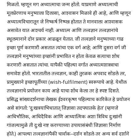
मिळतो. म्हणून मग अध्यात्माचा जन्म होतो. याप्रमाणे अध्यात्माची
मूलप्रेरणाच मनुष्याला दिलासा, आश्वासन मिळावे ही आहे, आणि म्हणून
अध्यात्मविचारातून जे निष्कर्ष निष्पन्न होतात ते मानवाला आश्वासक
असावेत यात आश्चर्य नाही. अध्यात्म आणि तत्त्वज्ञान तत्त्वज्ञानांचे
स्थूलमानाने दोन प्रकार आढळून येतात. जी तत्त्वज्ञाने मनुष्याच्या गाढ
इच्छा पूर्ण करणारी असतात त्यांचा एक वर्ग आहे; आणि दुसरा वर्ग जी
तत्त्वज्ञाने मनुष्यांच्या इच्छांनी प्रभावित न होता केवळ सत्याचा शोध
करणारी असतात त्यांचा. यापैकी पहिल्या वर्गात अध्यात्मशास्त्राचा
समावेश होतो. भारतातील तत्त्वज्ञान, काही तुरळक अपवाद सोडले तर,
प्रामुख्याने इच्छापूर्तीच्या (wish-fulfilment) स्वरूपाचे आहे. येथील
तत्त्वज्ञानाचे प्रयोजन काय आहे याचा शोध केला तर हे स्पष्ट दिसते.
प्रसिद्ध सांख्यदर्शनाचा लेखक ईश्वरकृष्ण पहिल्याच कारिकेत हे प्रयोजन
असे सांगतो: ‘दु:खत्रयाभिधातात् जिज्ञासा तदपघातके हेत’ (म्हणजे
आधिभौतिक, आधिदैविक आणि आध्यात्मिक अशा त्रिविध दु:खांनी
गांजल्यामुळे ती दु:खे नष्ट करण्याच्या उपायासंबंधी जिज्ञासा निर्माण
होते.) आपल्या तत्त्वज्ञानांपैकी चार्वाक–दर्शन सोडले तर अन्य सर्व दर्शाने