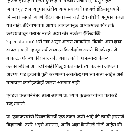
म्हणजे एका ज्ञानावरून दुसरे ज्ञान मिळविण्याची रीत; परंतु पहिले
आधारभूत ज्ञान अनुमानाखेरीज अन्य प्रमाणाने (म्हणजे इंद्रियानुभवाने)
मिळवावे लागते, आणि ऐंद्रिय ज्ञानावरून अतींद्रिय गोष्टींचे अनुमान करता
येत नाही. इंद्रियाभवाचा आधार त्यागल्यामुळे अध्यात्माला स्वैर तर्क
करण्यावाचून गत्यंतर नसते. अशा स्वैर तर्काला इंग्लिदाध्येि
‘speculation’ असे नाव असून आपण त्याकरिता ‘वितर्क’ असा शब्द
वापरू शकतो. म्हणून सर्व अध्यात्म वितर्कशील असते. वितर्क म्हणजे
मोकाट, अनिबंध, निराधार तर्क. अशा तर्काने आपल्याला केवळ
कल्पनांखेरीज आणखी काही गिळू शकत नाही. त्या कल्पना आपल्या
अदम्य, गाढ इच्छांची पूर्ती करणार्‍या असतील; पण त्या सत्य आहेत असे
मानायला काडीइतकेही कारण असणार नाही.
एवढ्या प्रस्तावनेनंतर आता आपण प्रा. श्याम कुळकर्ण्यांच्या पत्राकडे
वळू शकतो.
प्रा. कुळकर्ण्यांची विज्ञानाविषयी एक तक्रार अशी आहे की त्याची (म्हणजे
विज्ञानाची) उत्तरे अपुरी असतात, आणि अशा कितीतरी गोष्टी आहेत की