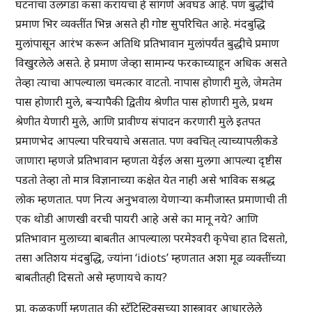
घटनांचा उलगडा कसा करायचा हे सांगणे अवघड आहे. पण बुद्धीचे
प्रमाण भिर व्यक्तींत भिन्न असते ही गोष्ट सुपरिचित आहे. मंदबुद्धि
मुलांपासून आरंभ करून अतिथि प्रतिभावान मुलांपर्यंत बुद्धीचे प्रमाण
विखुरलेले असते. हे प्रमाण जेव्हा सामान्य फरकाच्याहून अधिक असते
तेव्हा त्याचा आपल्याला चमत्कार वाटतो. नापास होणारी मुले, जेमतेम
पास होणारी मुले, बर्‍यापैकी द्वितीय श्रेणीत पास होणारी मुले, प्रथम
श्रेणीत येणारी मुले, आणि प्रावीण्य संपादन करणारी मुले इतपत
प्रमाणभेद आपल्या परिचयाचे असतात. पण क्वचित् त्याच्यापलीकडे
जाणारा म्हणजे प्रतिभावान म्हणता येईल असा मुलगा आपल्या दृष्टीस
पडतो तेव्हा तो मात्र विज्ञानाच्या कक्षेत येत नाही असे भाविक सश्रद्ध
लोक म्हणतात. पण नित्य अनुभवाला येणार्‍या कमीजास्त प्रमाणाची ती
एक थोडी आणखी वरची पायरी आहे असे का मानू नये? आणि
प्रतिभावान मुलाच्या बाबतीत आपल्याला परमेश्वरी कृपेचा हात दिसतो,
तसा अतिशय मंदबुद्धि, ज्यांना ‘idiots’ म्हणतात अशा मूढ व्यक्तींच्या
बाबतीतही दिसतो असे म्हणायचे काय?
प्रा. कुळकर्णी म्हणतात की स्टॅटिस्टिक्सच्या शास्त्रावर आधारलेले