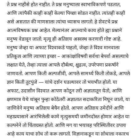
ते प्रश्न नाहीसे होत नाहीत. ते प्रश्न मनुष्याला स्वाभाविकपणे पडतात,
आणि त्यांपैकी काही काही केल्या पिच्छा सोडत नाहीत. त्यांतही काही
असे असतात की माणसाला त्यांचा ध्यासच लागतो. हे शेवटचे प्रश्न
आत्मविषयक प्रश्न आहेत. मेल्यानंतर आत्म्याचे काय होते ह्या प्रश्नाने
मनुष्य वेडावून जातो. मृत्यू ही अतिशय अस्वस्थ करणारी गोष्ट आहे.
मनुष्य जेव्हा या अफाट विश्वाकडे पाहतो, जेव्हा ते विश्व मानवाला
प्रतिकूल आणि त्याच्या इच्छा – आकांक्षांविषयी सर्वथा बेपर्वा असल्याचे
लक्षात येते, तेव्हा त्याला आपले दौर्बल्य, क्षुद्रत्व, उपरेपणा प्रकर्षाने
जाणवतो. आपण किती अल्पजीवी, आपले सामर्थ्य किती तोकडे, आपले
ज्ञान किती तुटपुंजे — यांचे दर्शन घडल्यावर तो भयभीत होतो. या
अफाट, उदासीन विश्वात आपण कोठून तरी अज्ञातातून येतो, आणि
क्षणमात्र येथे थांबून पुन्हा कोठेतरी अज्ञातात सदाकरिता निघून जातो, या
जाणिवेने मनुष्य अतिशय बेचैन होतो. आपण अतिशय उमेदीने आणि
महाप्रयासाने आरंभिलेली कामे मृत्युसमयी जमीनदोस्त होणार आहेत या
कल्पनेने तो चिंताग्रस्त होतो. आणि मग या भयावह परिस्थितीवर उपाय
आहे काय याचा शोध तो करू लागतो. विज्ञानाकडून या शोधाला नकारच