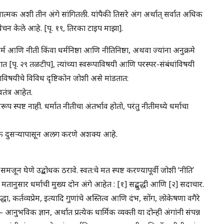
णात्मक अशी तीन अंगे सांगितली. यांपैकी तिसरे अंग अर्थात् सर्वात अधिक
विवेचन केले आहे. [पृ. १९, तिरका टाइप माझा].
धर्म आणि नीती किंवा धर्मनिष्ठा आणि नीतिनिष्ठा, अथवा ज्यांना अनुक्रमे
 [पृ. २९ तळटीप], त्यांच्या स्वरूपाविषयी आणि परस्पर-संबंधांविषयी
षयीचे विविध दृष्टिकोन जोशी असे मांडतात:
वतंत्र आहेत.
रूप स्पष्ट नाही. धर्मात नीतीचा अंतर्भाव होतो, परंतु नीतीमध्ये धर्माचा
एक दुसर्‍यापासून अलग करणे अशक्य आहे.
मजून घेणे उद्बोधक ठरावे. स्वत:चे मत स्पष्ट करण्यापूर्वी जोशी ‘नीति’
 मतानुसार धर्माची मुख्य दोन अंगे आहेत : [१] सद्बुद्धी आणि [२] सदाचार.
्धा, कर्तव्यप्रेम, इत्यादि गुणांचे अस्तित्व आणि दंभ, सोंग, लोकेषणा वगैरे
– आनुभविक ज्ञान, अर्थात प्रत्येक धार्मिक व्यक्ती या दोन्ही अंगांनी संपन्न