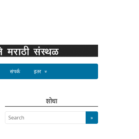
संपर्क
इतर
शोधा