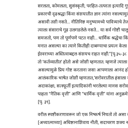
सरलता, कोमलता, सुसंस्कृती, परहित-तत्परता इत्यादि गु
प्रकारची दृढश्रद्धा किंवा संशयातीत ज्ञान त्यांना नसल्याम
असावी तशी नसते… नीतिनिष्ठ मनुष्यामध्ये पावित्र्याचे ते
त्याला संसाराचे गूढ उलगडलेले नसते… या सर्व गोष्टी चा
समजतो, पण तो पूर्णपणे पटत नाही… धार्मिक श्रद्धेचा किंव
मनात असल्या का त्याने कितीही दाबण्याचा प्रयत्न केला 
ईश्वराच्या अस्तित्वाबद्दल संशयच राहत नाही.”[पृ.३५-३८
तो ‘कर्तव्यातीत’ होतो असे जोशी म्हणतात. म्हणजे त्याला 
असल्यामुळे प्रिय गोष्ट करताना जसा आपणाला आनंद ह
आलंकारिक भाषेत जोशी म्हणतात,’सरोवरातील हंसाला जसे पा
अदाकांक्षा, सत्स्फूर्ती इत्यादिकांनी भरलेल्या मानस सरोव
पाहता “नैतिक वृत्ती” आणि “धार्मिक वृत्ती” यांना अनुक्रमे
[पृ. ३९].
वरील स्पष्टीकरणावरून जो एक निष्कर्ष निघतो तो असा की 
[अध्यात्माच्या] अधिष्ठानाशिवाय नीती, सदाचरण शक्य 