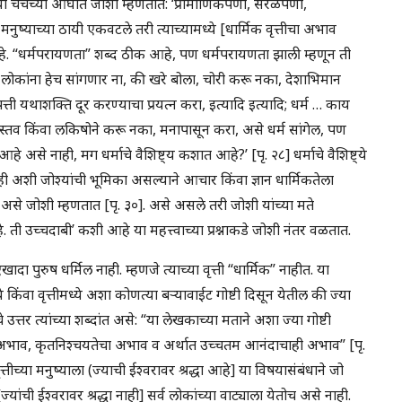
याच्या चर्चेच्या ओघात जोशी म्हणतात: ‘प्रामाणिकपणा, सरळपणा,
 मनुष्याच्या ठायी एकवटले तरी त्याच्यामध्ये [धार्मिक वृत्तीचा अभाव
े. “धर्मपरायणता” शब्द ठीक आहे, पण धर्मपरायणता झाली म्हणून ती
कांना हेच सांगणार ना, की खरे बोला, चोरी करू नका, देशाभिमान
त्ती यथाशक्ति दूर करण्याचा प्रयत्न करा, इत्यादि इत्यादि; धर्म … काय
जेस्तव किंवा लकिषोने करू नका, मनापासून करा, असे धर्म सांगेल, पण
 आहे असे नाही, मग धर्माचे वैशिष्ट्य कशात आहे?’ [पृ. २८] धर्माचे वैशिष्ट्ये
ही अशी जोश्यांची भूमिका असल्याने आचार किंवा ज्ञान धार्मिकतेला
से जोशी म्हणतात [पृ. ३०]. असे असले तरी जोशी यांच्या मते
े. ती उच्चदाबी’ कशी आहे या महत्त्वाच्या प्रश्नाकडे जोशी नंतर वळतात.
दा पुरुष धर्मिल नाही. म्हणजे त्याच्या वृत्ती “धार्मिक” नाहीत. या
ये किंवा वृत्तीमध्ये अशा कोणत्या बऱ्यावाईट गोष्टी दिसून येतील की ज्या
े उत्तर त्यांच्या शब्दांत असे: “या लेखकाच्या मताने अशा ज्या गोष्टी
रद्धेचा अभाव, कृतनिश्चयतेचा अभाव व अर्थात उच्चतम आनंदाचाही अभाव” [पृ.
्तीच्या मनुष्याला (ज्याची ईश्वरावर श्रद्धा आहे] या विषयासंबंधाने जो
ज्यांची ईश्वरावर श्रद्धा नाही] सर्व लोकांच्या वाट्याला येतोच असे नाही.