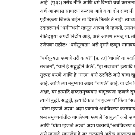
आहे’. (पृ.३२) तसेच नीति आणि धर्म विषयी चर्चा करता
अर्थ आपणास साधारण कळला आहे व या दोन शब्दांनी दवि
गृहीतकृत्य जितके बाईन सा दिसले तितके ते नाही. त्याच्
उदाहरणार्थ,”धर्म””धर्म” म्हणून आपण जे म्हणतो, त्य
नीतिदृष्ट्या अगदी निर्दोष आहे, असे आपण समजू या. 
उणेपणा राहील? “धर्मशून्यता” असे नुसते म्हणून भागावय
“धर्मशून्यता म्हणजे तरी काय?” [प्र. २३] ‘चांगले’ या
सज्जन”, “याने हे सद्बुद्धीने केले”, “हा सदाचार” इत्यादि 
सुस्पष्ट करणे आणि हे “सत्त्व” कसे ठरविले जाते याचा खुल
आहे, आणि त्या मनुष्याचे अक्षर “चांगले” आहे, या दोन व
अक्षर, घर इत्यादि शब्दसमुच्चयात चांगुलपणा म्हणजे सु
त्याची बुद्धी, सद्भुट्ठी, इत्यादिकांत “चांगुलपणा” किंवा
“घोडा म्हणजे अश्व” अशा प्रकारचे अर्थविवरण करण्याचा
शब्दसमुच्चयांतील चांगलेपणा म्हणजे “साधुत्व” असे म्ह
आणि “घोडा म्हणजे अश्व” अशा प्रकारचे,”अर्थविवरण क
असे म्हणावे. म्हणजेच हे जर टाळायचे असेल, शब्दाला 