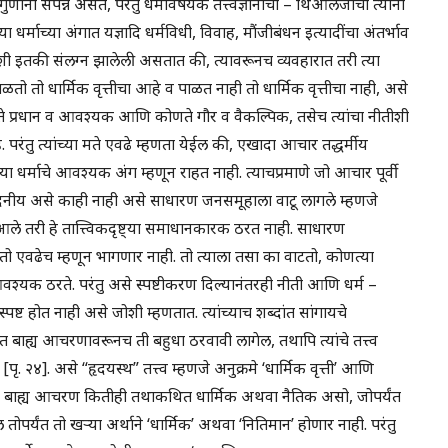
 गुणांनी संपन्न असते, परंतु धर्मविषयक तत्त्वज्ञानाची – थिऑलजीची त्यांना
्माच्या अंगात यज्ञादि धर्मविधी, विवाह, मौंजीबंधन इत्यादींचा अंतर्भाव
्माशी इतकी संलग्न झालेली असतात की, त्यावरूनच व्यवहारात तरी त्या
 पाळतो तो धार्मिक वृत्तीचा आहे व पाळत नाही तो धार्मिक वृत्तीचा नाही, असे
े प्रधान व आवश्यक आणि कोणते गौर व वैकल्पिक, तसेच त्यांचा नीतीशी
रंतु त्यांच्या मते एवढे म्हणता येईल की, एखादा आचार तद्धर्मीय
 धर्माचे आवश्यक अंग म्हणून राहत नाही. त्याचप्रमाणे जो आचार पूर्वी
ष निंदनीय असे काही नाही असे साधारण जनसमूहाला वाटू लागले म्हणजे
ता आले तरी हे तात्त्विकदृष्ट्या समाधानकारक ठरत नाही. साधारण
एवढेच म्हणून भागणार नाही. तो त्याला तसा का वाटतो, कोणत्या
 आवश्यक ठरते. परंतु असे स्पष्टीकरण दिल्यानंतरही नीती आणि धर्म –
 होत नाही असे जोशी म्हणतात. त्यांच्याच शब्दांत सांगायचे
ात बाह्य आचरणावरूनच ती बहुधा ठरवावी लागेल, तथापि त्यांचे तत्त्व
. २४]. असे “हृदयस्थ” तत्त्व म्हणजे अनुक्रमे ‘धार्मिक वृत्ती’ आणि
च बाह्य आचरण कितीही तथाकथित धार्मिक अथवा नैतिक असो, जोपर्यंत
ल तोपर्यंत तो खर्‍या अर्थाने ‘धार्मिक’ अथवा ‘नितिमान’ होणार नाही. परंतु