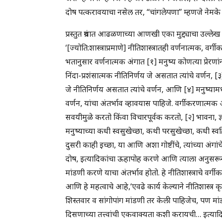
दोष पत्करावयाचा नसेल तर, “चांगलेपणा” म्हणजे नेमक
प्रस्तुत ग्रंथात आढळणाच्या आणखी एका मुद्द्याचा उल्ले
‘[ज्योति:शास्त्राप्रमाणे] नीतिशास्त्रातही वर्णनात्मक, व
भतानुसार वर्णनात्मक अंगात [१] मनुष्य कोणत्या प्रेरणांनी क
निंदा-प्रशंसात्मक नीतिनिर्णय जे असतात त्यांचे वर्णन, [३
जे नीतिनिर्णय असतात त्यांचे वर्णन, आणि [४] मनुष्या
वर्णन, यांचा अंतर्भाव व्हावयास पाहिजे. वर्गीकरणात्मक अ
सवयीमुळे करतो किंवा विचारपूर्वक करतो, [२] भावना, ज्ञा
मनुष्याच्या कधी स्वसुखेच्छा, कथी परसुखेच्छा, कधी स्वह
दुसरी काही इच्छा, या आणि अशा गोष्टींचे, त्यांच्या अंगांच
दोष, इत्यादिकांचा ऊहापोह करणे आणि त्याला अनुसरून 
मांडणी करणे याचा अंतर्भाव होतो. हे नीतिशास्त्राचे व
आणि हे महत्वाचे आहे,‘एवढे कार्य केल्याने नीतिशास्त्र कृ
शिस्तवार व सांगोपांग मांडणी तर केली पाहिजेच, पण मांडण
दिसणाच्या तत्त्वांची एकवाक्यता कशी करायची… इत्यादि गोष