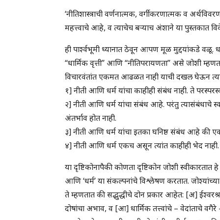
‘नीतिशास्त्राची वर्णनात्मक, वर्गीकरणात्मक व अर्थविवर
महत्त्वाचे आहे, व त्याचेच बर्‍याच अंशाने या पुस्तकात 
ही पार्श्वभूमी ध्यानात ठेवून आपण मूळ मुद्दयांकडे वळू. 
“धार्मिक वृत्ती” आणि “नीतिपरायणता” असे जोशी म्हणतात
विचारवंतांत एकमत आढळत नाही याची दखल घेऊन त्यावि
१] नीती आणि धर्म यांचा काहीही संबंध नाही. ते परस्परस्
२] नीती आणि धर्म यांचा संबंध आहे. परंतु त्यासंबंधाचे स्व
अंतर्भाव होत नाही.
३] नीती आणि धर्म यांचा इतका घनिष्ठ संबंध आहे की 
४] नीती आणि धर्म एकच असून त्यांत काहीही भेद नाही.
या दृष्टिकोनापैकी कोणता दृष्टिकोन जोशी स्वीकारतात हे स
आणि ‘धर्म’ या संकल्पनांचे विश्लेषण करतात. जोश्यांच्या
ते म्हणतात की सद्भुद्धीचे दोन प्रकार आहेत: [अ] ईश्वरश्रद
दोषांचा अभाव, व [आ] धार्मिक तत्त्वांचे – वेदांताचे वगैरे 