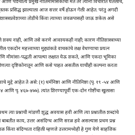
आणि पाश्चात्य प्रमुख नीतिमीमांसकांची मते तर त्यांनी विचारात घेतलीच,
े पुस्तक प्रसिद्ध झाल्याला आज सत्तर वर्षे होऊन गेली आहेत. परंतु अगदी
शास्त्रप्रवेशाच्या तोडीचे किंवा त्याच्या जवळपासही जाऊ शकेल असे
ाही. ते शक्य नाही, आणि तसे करणे आवश्यकही नाही; कारण नीतिशास्त्राच्या
 एकदोन महत्त्वाच्या मुद्द्यांकडे वाचकांचे लक्ष वेधण्याचा प्रयत्न
ा आणि मीमांसा-पद्धती आपल्या लक्षात येऊ शकते, आणि एकदा भूमिका
े कोणत्या दृष्टिकोनातून आणि कसे पाहत असतील याचीही कल्पना करता
त्वाचे मुद्दे आहेत ते असे: (१) धर्मनिष्ठा आणि नीतिनिष्ठा (पृ. १९ -५४ आणि
 आणि पृ. ४६७-४७७). त्यांत शिरण्यापूर्वी एक-दोन गोष्टींचा खुलासा
रथम त्या प्रश्नाची मांडणी शुद्ध अवयास हवी आणि त्या प्रश्नातील शब्दांचे
ी बाबतीत काय, उत्तर असंदिग्ध आणि सरळ हवे असल्यास प्रथम प्रश्न
ळ किंवा संदिग्धता राहिली म्हणजे उत्तरामध्येही हे गुण येणे साहजिक