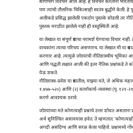
सांगोपांग विवेचन आले आहे. हे विवेचन करताना भारतीय 
पण त्यांची तौलनिक चिकित्साही स्वतंत्र बुद्धीने केली. ह
अलीकडे प्रसिद्ध झालेली एकदोन पुस्तके सोडली तर नीति
पुस्तक मराठीत झालेले नाही ही वस्तुस्थिती आहे.
या लेखात या संपूर्ण ग्रंथाचा परामर्श घेण्याचा विचार न
वाचकांना त्याचा परिचय असणारच. या लेखात मी या ग्रंथातील
करणार आहे. त्यामुळे जोश्यांची नीतिशास्त्रीय भूमिक
आणि पद्धती लक्षात आली की इतर नैतिक प्रश्नांकडे त
येऊ शकते.
नीतिशास्त्र-प्रवेश या ग्रंथातील, माझ्या मते, जे अधिक महत्
१.४७७-५२०) आणि (२) कार्याकार्य-व्यवस्था (पृ. १२१-२१४
करणे आवश्यक ठरावे.
जोश्यांच्या मते कोणत्याही प्रश्नाचे उत्तर शोधत असताना प्
अर्थ सुनिश्चित असावयास हवेत. ते म्हणतात: ‘कोणत्याह
अगदी असंदिग्ध आणि सरळ केला पाहिजे. प्रश्नामध्ये गोंध