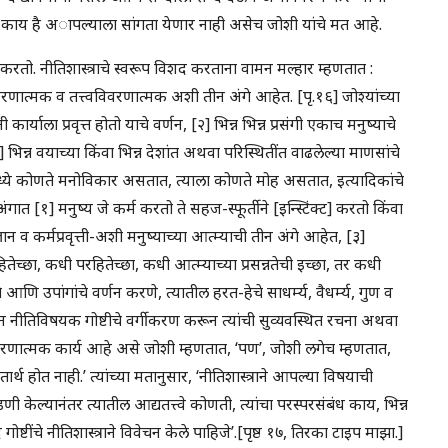
े काय है अापल्याला सांगता येणार नाही असेच जोशी यांचे मत आहे.
ख करतो. नीतिशास्त्राचे स्वरूप विशद करताना वामन मल्हार म्हणतात :
र्गीकरणात्मक व तत्त्वविवरणात्मक अशी तीन अंगे आहेत. [पृ.१६] जोश्यांच्या
ार्याला प्रवृत्त होतो याचे वर्णन, [२] भिन्न भिन्न प्रसंगी एकाच मनुष्याचे
] भिन्न वयाच्या किंवा भिन्न देशांत अथवा परिस्थितींत वाढलेल्या माणसांचे
मध्ये कोणते मनोविकार असतात, त्याला कोणते मोह असतात, इत्यादिकांचे
ंगात [१] मनुष्य जे कर्म करतो ते सहज-स्फूर्तीने [इन्स्टिंक्ट] करतो किंवा
न व कर्मप्रवृत्ती-अशी मनुष्याच्या आत्म्याची तीन अंगे आहेत, [३]
ितेच्छा, कधी परहितेच्छा, कधी आत्म्याच्या प्रसन्नतेची इच्छा, तर कधी
े आणि उपांगांचे वर्णन करणे, त्यातील हरत-हेचे साधर्म्य, वैधर्म्य, गुण व
नीतिविषयक गोष्टीचे वर्गीकरण करून त्यांची सुव्यवस्थित रचना अथवा
र्गीकरणात्मक कार्य आहे असे जोशी म्हणतात, ‘पण’, जोशी लगेच म्हणतात,
तार्थ होत नाही.’ त्यांच्या मतानुसार, ‘नीतिशास्त्राने आपल्या विषयाची
ी केल्यानंतर त्यातील आद्यतत्त्वे कोणती, त्यांचा परस्परसंबंध काय, भिन्न
्टींचे नीतिशास्त्राने विवेचन केले पाहिजे’.[पृष्ठ १७, तिरका टाइप माझा.]