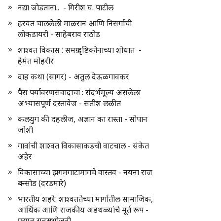
नद्या जोडताना.. - गिरीश घ. पाटील
हरवत चाललेली माळरानं आणि निसर्गाची
लोकडायरी - साहेबराव राठोड
शाश्वत विकास : समग्र दृष्टिकोनाच्या शोधात -
हेमंत मोहरीर
दाह कथा (सागर) - अतुल देऊळगावकर
पैस पर्यावरणसंवादाचा : संदर्भमूल्य असलेला
अभ्यासपूर्ण दस्तावेज - सतीश लळीत
कलयुग की दहलीज, अज्ञान का रास्ता - सोपान
जोशी
गावांची शाश्वत विकासाकडची वाटचाल - संकेत
अहेर
विकासाच्या झगमगाटामागचे वास्तव - नयना राज
बन्सोड (दरडमारे)
भारतीय शहरे: शाश्वततेच्या मार्गातील सामाजिक,
आर्थिक आणि राजकीय अडथळ्यांचे मूर्त रूप -
प्रद्युम्न सहस्रभोजनी