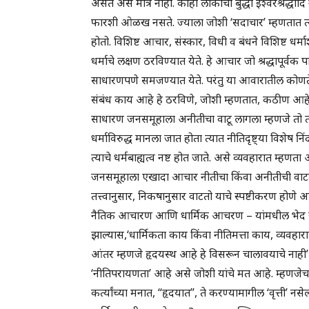
असते असे मात्र नाही. काही लोकांची बुद्धी ईश्वरश्रद्धादि
फारशी ओळख नसते. ज्याला जोशी ‘सदाचार’ म्हणतात त्या धर
होतो. विशिष्ट आचार, संस्कार, विधी व बंधने विशिष्ट धर
धर्माचे लक्षण ठरविण्यात येते. हे आचार जो श्रद्धापूर्वक
साधारणपणे समजण्यात येते. परंतु या आवारातील कोणत
संबंध काय आहे हे ठरविणे, जोशी म्हणतात, कठीण आहे. प
साधारण जनसमूहाला अनीतीचा वाटू लागला म्हणजे तो त्या
धर्माविरुद्ध मानला जात होता त्यात नीतिदृष्ट्या विशे
त्याचे धर्मबाह्यत्व नष्ट होत जाते. असे व्यवहारात म्हण
जनसमूहाला एखादा आचार नीतीचा किंवा अनीतीची वाटतो 
तत्त्वानुसार, निकषानुसार वाटतो याचे स्पष्टीकरण होणे
नैतिक आचारण आणि धार्मिक आचरण – यांमधील भेद स्पष्ट
झाल्यास,‘धार्मिकता काय किंवा नीतिमत्ता काय, व्यवहार
आंतर म्हणजे हृदयस्थ आहे हे विसरून चालावयाचे नाही’ [पृ
‘नीतिपरायणता’ आहे असे जोशी यांचे मत आहे. म्हणजे
कर्त्यांच्या मनात, “हृदयात”, ते करण्यामागील ‘वृत्ती’ नसे