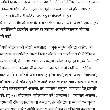
ना जोशी म्हणतात: ‘इतका वेळ आपण “नीति” आणि “धर्म” या दोन शब्दांचा
लेल्या गोष्टी भिन्न आहेत असे गृहीत धरून चाललो होतो. आपले
या पोटात किती तरी कठिण प्रश्न दडून राहिलेले आहेत.
ामध्ये आणि नीतीमध्ये अक्षरांशिवाय खरोखर काय फरक आहे ? एक मनुष्य
तो धर्माविषयी उदासीन असला तर त्याच्या आत्मविकसनात कोणता
ाचे नाही.
 पदाविषयी बोलतानाही जोशी म्हणतात: “अमुक मनुष्य चांगला आहे”, “हा
प्रकारच्या वाक्यांतील “सत्” किंवा “चांगले” या शब्दांचा अर्थ निश्चित व
ासा करणे, हे नीतिशास्त्राचे एक प्रमुख कर्तव्य आहे. हा मनुष्य “चांगला”
िधानांतील चांगलेपणाची कल्पना एकाच प्रकारची नाही. चांगले चित्र,
बकपणा किंवा सौंदर्य. अमक्याचा हेतु “चांगला”, ह्याचा आचार “चांगला”,
 “सत्व” याचा अर्थ सौंदर्याहून भिन्न आहे. शब्दाला शब्द द्यावयाचाच असला व
 दोष पत्करावयाची असला, तर “चांगला” मनुष्य, “चांगला” हेतू इत्यादि
णावे. [पृ. ७४] थोडक्यात, जोश्यांच्या मते,“शब्दाला ३८ वयाचाच असला”,
रण्याची दोष पत्करावयाचा असला”, तर चांगलेपणा म्हणजे “साधुत्व”
शब्द द्यावयाचा नसेल आणि शब्दाला शब्द देऊन अर्थविवरण करण्याचा