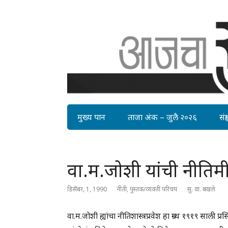
मुख्य पान
ताजा अंक – जुलै २०२६
संग्र
वा.म.जोशी यांची नीतिमी
डिसेंबर, 1, 1990
नीती
,
पुस्तक/व्यक्ती परिचय
सु. वा. बखले
वा.म.जोशी ह्यांचा नीतिशास्त्रप्रवेश हा ग्रन्थ १९१९ साली प्रसिद