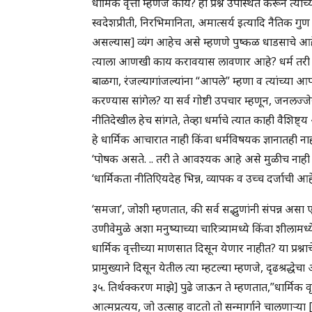
धार्मिक वृत्ती म्हणजे काय? हा प्रश्न उपस्थित करून त्
स्वदेशप्रीती, निरभिमानिता, अमात्सर्य इत्यादि नैतिक गुण
असल्यास] व्यंग आहेच असे म्हणणे पुष्कळ धाडसाचे आह
त्याला आणखी काय करावयास लावणार आहे? धर्म तरी लो
बाळगा, रंजल्यागांजल्यांना “आपले” म्हणा व त्यांच्या आप
करण्यास सांगेल? या सर्व गोष्टी उपचार म्हणून, जनलज्
नीतिदेखील हेच सांगते, तेव्हा धर्माचे त्यात काही वैशिष्ट्य
हे धार्मिक आचारात नाही किंवा धर्मविषयक ज्ञानातही ना
‘पोषक असते. .. तरी ते आवश्यक आहे असे मुळीच नाही अ
‘धार्मिकता नीतिएियदेह भिन्न, व्यापक व उच्च दर्जाची आह
‘समजा’, जोशी म्हणतात, की सर्व सद्भुणांनी संपन्न असा एखा
उणीवेमुळे अशा मनुष्याच्या चारित्र्यामध्ये किंवा शीलामध्
धार्मिक वृत्तीच्या माणसात दिसून येणार नाहीत? या प्रश्नाच
प्रामुख्याने दिसून येतील त्या म्हटल्या म्हणजे, दृढश्
३५. तिर्थक्करण माझे] पुढे जाऊन ते म्हणतात,”धार्मिक वृत
आत्मप्रत्यय, जो उत्साह वाटतो तो सन्मार्गाने चालणार्‍या [