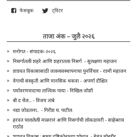
फेसबुक
ट्विटर
ताजा अंक – जुलै २०२६
मनोगत - संपादक-२०२६
निसर्गातली शहरे आणि शहरातला निसर्ग - सुलक्षणा महाजन
शाश्वत विकासासाठी जलव्यवस्थापनाचा पुनर्विचार - रश्मी महाजन
वेगाची संस्कृती आणि मानसिक थकवा - अपर्णा दीक्षित
पर्यावरणवादाचा तात्त्विक पाया - निखिल जोशी
बी द चेंज... - विजय तांबे
नद्या जोडताना.. - गिरीश घ. पाटील
हरवत चाललेली माळरानं आणि निसर्गाची लोकडायरी - साहेबराव
राठोड
शाश्वत विकास : समग्र दृष्टिकोनाच्या शोधात - हेमंत मोहरीर