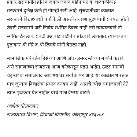
प्रकार संशयातीत होते व जवळ जवळ महिनाभर या चळवळीकडे
सरकारने दुर्लक्ष केले ही गोष्टही खरी आहे. सुरुवातीच्या काळात
सरकारने विद्याथ्र्यांशी चर्चा केली असती तर प्रश्न सुटण्याची शक्यता होती.
शेवटी सरकारने जरी निर्णय स्थगित ठेवला नाही तरी न्यायालयाने तो
स्थगित ठेवलाच. शेवटी प्रश्न वाटाघाटीनेच सोडवावे लागतात. त्याबाबतचा
पुढाकार श्री गोरे व श्री लिमये यांनी घेतला नाही.
सामाजिक परिवर्तन हिंसेच्या आणि जोर-जबरदस्तीच्या मार्गाने करावे
असे सांगणाच्या राजसत्ता आज कोलमडून पडत आहेत. उलट ‘मानवी
चेहर्‍या’चा समाजवाद आणण्यावर सर्वांचा भर आहे. या काळात भारतात
मात्र जुन्याच विचारांचा प्रभाव कायम आहे. आमचे ज्येष्ठ समाजवादी नेते
त्यात पुढाकार घेत नाहीत याचे मला वैषम्य वाटले.
अशोक चौसाळकर
राज्यशास्त्र विभाग, शिवाजी विद्यापीठ, कोल्हापूर ४१६००४