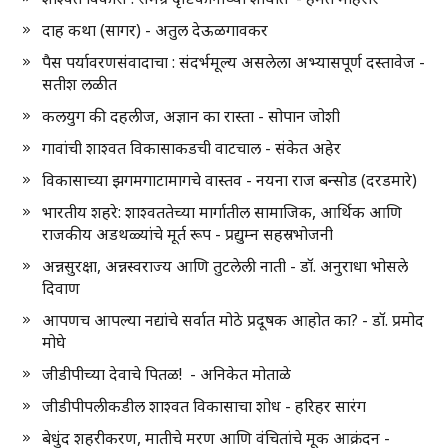
दाह कथा (सागर) - अतुल देऊळगावकर
पैस पर्यावरणसंवादाचा : संदर्भमूल्य असलेला अभ्यासपूर्ण दस्तावेज -
सतीश लळीत
कलयुग की दहलीज, अज्ञान का रास्ता - सोपान जोशी
गावांची शाश्वत विकासाकडची वाटचाल - संकेत अहेर
विकासाच्या झगमगाटामागचे वास्तव - नयना राज बन्सोड (दरडमारे)
भारतीय शहरे: शाश्वततेच्या मार्गातील सामाजिक, आर्थिक आणि
राजकीय अडथळ्यांचे मूर्त रूप - प्रद्युम्न सहस्रभोजनी
अन्नसुरक्षा, अन्नस्वराज्य आणि तुटलेली नाती - डॉ. अनुराधा भोसले
दिवाण
आपणच आपल्या नद्यांचे सर्वात मोठे प्रदूषक आहोत का? - डॉ. प्रमोद
मोघे
जीडीपीच्या देवाचे पितळ! - अनिकेत मोताळे
जीडीपीपलीकडील शाश्वत विकासाचा शोध - हरिहर सारंग
बेधुंद शहरीकरण, मातीचे मरण आणि वंचितांचे मूक आक्रंदन -