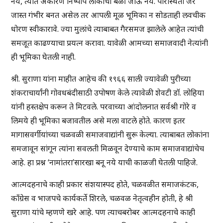
नये, त्यात अकारण निष्पाप लोकांचा बळी जाऊ नये. परिस्थिती जर
जास्त गंभीर बनत असेल तर आपली मूळ भूमिका न सोडताही लवचीक
धोरण स्वीकारावे. ज्या मुलांचे त्याबाबत गैरसमज झालेले आहेत त्यांची
समजूत काढण्याचा प्रयत्न करावा. यावेळी आमच्या समाजवादी नेत्यांनी
ही भूमिका घेतली नाही.
श्री. सुराणा यांना माहीत आहेच की १९६६ साली ज्यावेळी पुरीच्या
शंकराचार्यांनी गोवधबंदीसाठी उपोषण केले त्यावेळी शेवटी डॉ. लोहिया
यांनी हस्तक्षेप करून ते मिटवले. परवाच्या आंदोलनात सर्वश्री गोरे व
लिमये ही भूमिका बजावतील असे मला वाटले होते. कारण इतर
मागासवर्गीयांच्या चळवळी समाजवाद्यांनी सुरू केल्या. त्याबाबत लोकांना
समजावून सांगून त्यांना सवलती मिळवून देण्याचे काम समाजवाद्यांचेच
आहे. हा प्रश्न ‘नामांतरा’सारखा बनू नये याची काळजी घेतली पाहिजे.
आत्मदहनाचे काही प्रकार संशयास्पद होते, चळवळीत समाजकंटक,
काँग्रेस व भाजपचे कार्यकर्ते शिरले, चळवळ नेतृत्वहीन होती, हे श्री
सुराणा यांचे म्हणणे खरे आहे. पण त्याचबरोबर आत्मदहनाचे काही