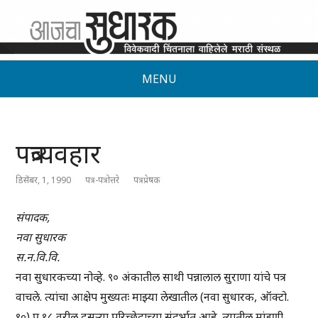
MENU
पत्रव्यवहार
डिसेंबर, 1, 1990
पत्र-पत्रोत्तरे
पत्रप्रेषक
संपादक,
नवा सुधारक
स.न.वि.वि.
नवा सुधारकच्या नोव्हे. ९० अंकातील साथी पन्नालाल सुराणा यांचे पत्र
वाचले. त्यांचा आक्षेप मुख्यतः माझ्या लेखातील (नवा सुधारक, ऑक्टो.
९०) प्र.१८ वरील दुसर्‍या परिच्छेदाच्या संदर्भात आहे. त्यातील मांडणी